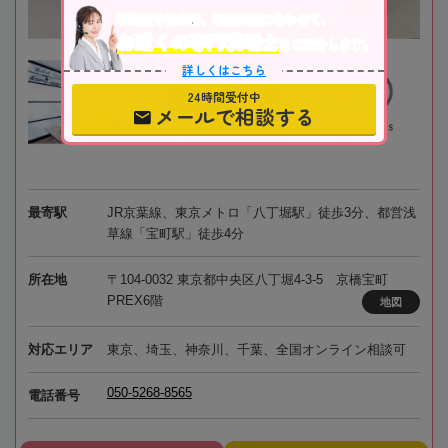
不動産や株式等、相続資産に合わせて、
お近くの専門税理士
をご紹介します。
詳しくはこちら
24時間受付中
メールで相談する
最寄駅
JR京葉線、東京メトロ「八丁堀駅」徒歩3分、都営浅
草線「宝町駅」徒歩4分
所在地
〒104-0032 東京都中央区八丁堀4-3-5 京橋宝町
PREX6階
地図
対応エリア
東京、埼玉、神奈川、千葉、全国オンライン相談可
050-5268-8565
電話番号