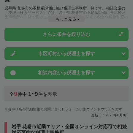
岩手県 花巻市の不動産評価に強い税理士事務所一覧です。相続会議の
「税理士検索サービス」では、岩手県 花巻市の不動産評価に強い税理
士事務所を一覧で見ることが出来ます。相続に関する税金や特例制度の
もっと見る
ことは一度近隣の税理士に相談してみましょう。
さらに条件を絞り込む
市区町村から
税理士を探す
相談内容から
税理士を探す
9
1~9
全
件中
件を表示
各事務所の詳細情報とお問い合わせフォームは別ウィンドウで開きます
更新日：2026年8月8日
岩手 花巻市近隣エリア・全国オンライン対応可で相続
対応可能な税理士事務所