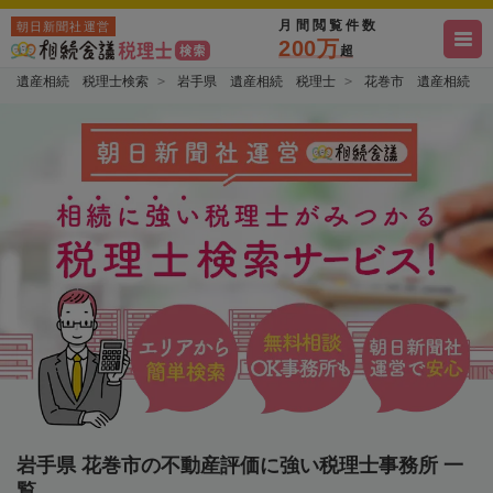
月間閲覧件数
朝日新聞社運営
200万
超
遺産相続 税理士検索
岩手県 遺産相続 税理士
花巻市 遺産相続 
岩手県 花巻市の不動産評価に強い税理士事務所 一
覧