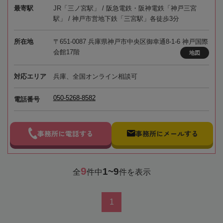
最寄駅
JR「三ノ宮駅」 / 阪急電鉄・阪神電鉄「神戸三宮
駅」 / 神戸市営地下鉄「三宮駅」各徒歩3分
所在地
〒651-0087 兵庫県神戸市中央区御幸通8-1-6 神戸国際
会館17階
地図
対応エリア
兵庫、全国オンライン相談可
050-5268-8582
電話番号
事務所に電話する
事務所にメールする
9
1~9
全
件中
件を表示
1