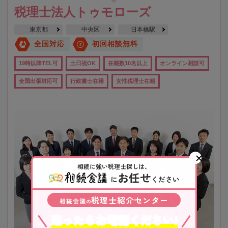
税理士法人トゥモローズ
東京都
中央区
日本橋駅
全国対応
初回相談無料
19時以降TEL可
土日祝OK
在籍数10名以上
オンライン相談可
全国出張対応可
行政書士在籍
女性税理士在籍
相続に強い税理士探しは、
お任せ
に
ください
税理士紹介センター
相続会議
の
迷ったらお電話ください!