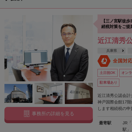
【三ノ宮駅徒歩
続税対策をご提
近江清秀
兵庫県
全国対
土日祝OK
オンラ
駐車場あり
近江清秀公認会計
神戸国際会館17
します相続税の申告
事務所の詳細を見る
最寄駅
JR
駅」