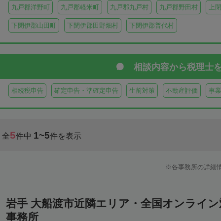
九戸郡洋野町
九戸郡軽米町
九戸郡九戸村
九戸郡野田村
上
下閉伊郡山田町
下閉伊郡田野畑村
下閉伊郡普代村
相談内容から
税理士
相続税申告
確定申告・準確定申告
生前対策
不動産評価
事
5
1~5
全
件中
件を表示
各事務所の詳細
岩手 大船渡市近隣エリア・全国オンライ
事務所