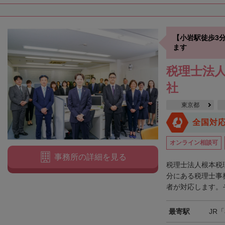
【小岩駅徒歩3
ます
税理士法人
社
東京都
全国対
オンライン相談可
事務所の詳細を見る
税理士法人根本税
分にある税理士事
者が対応します。そ
最寄駅
JR