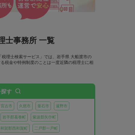
理士事務所 一覧
「税理士検索サービス」では、岩手県 大船渡市の
する税金や特例制度のことは一度近隣の税理士に相
を探す
宮古市
久慈市
釜石市
遠野市
岩手郡葛巻町
紫波郡矢巾町
和賀郡西和賀町
二戸郡一戸町