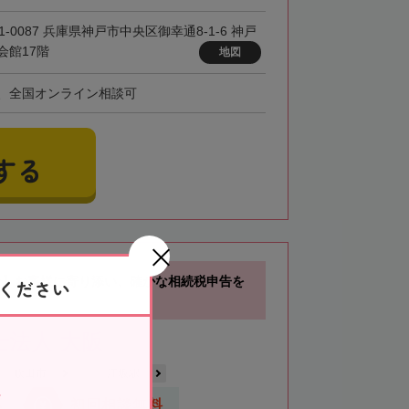
1-0087 兵庫県神戸市中央区御幸通8-1-6 神戸
会館17階
地図
、全国オンライン相談可
する
分】お客様に寄り添い、確かな相続税申告を
ください
士法人 大阪
吹田市
江坂駅
応
初回相談無料