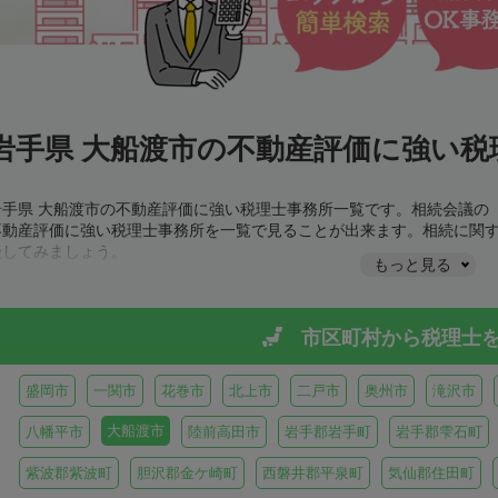
岩手県 大船渡市の不動産評価に強い税
岩手県 大船渡市の不動産評価に強い税理士事務所一覧です。相続会議の
不動産評価に強い税理士事務所を一覧で見ることが出来ます。相続に関
談してみましょう。
もっと見る
市区町村から
税理士
盛岡市
一関市
花巻市
北上市
二戸市
奥州市
滝沢市
大船渡市
八幡平市
陸前高田市
岩手郡岩手町
岩手郡雫石町
紫波郡紫波町
胆沢郡金ケ崎町
西磐井郡平泉町
気仙郡住田町