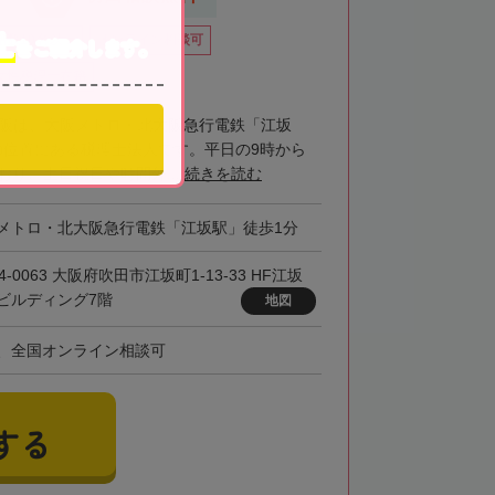
士
籍数10名以上
オンライン相談可
をご紹介します。
女性税理士在籍
大阪は、大阪メトロ・北大阪急行電鉄「江坂
の位置にある税理士法人です。平日の9時から
おり、土日祝日や時間外...
続きを読む
メトロ・北大阪急行電鉄「江坂駅」徒歩1分
4-0063 大阪府吹田市江坂町1-13-33 HF江坂
ビルディング7階
地図
、全国オンライン相談可
する