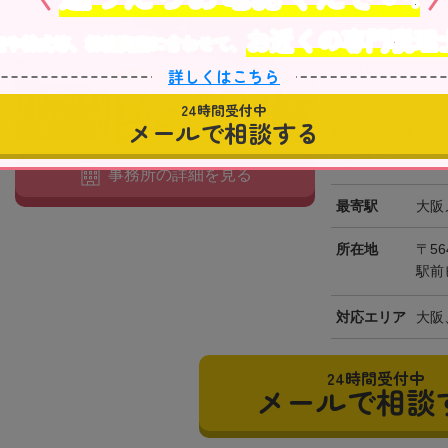
お近くの専門税理
役所から近い
在
産や株式等、相続資産に合わせて、
全国出張対応可
詳しくはこちら
24時間受付中
OAG税理士法人
メールで相談する
駅」から徒歩1分
17時まで営業して
事務所の詳細を見る
最寄駅
大阪
所在地
〒56
駅前
対応エリア
大阪
24時間受付中
メールで相談