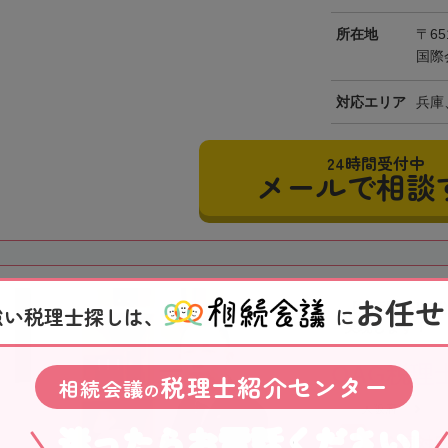
所在地
〒65
国際
対応エリア
兵庫
24時間受付中
メールで相談
お任せ
【江坂駅徒歩1
強い税理士探しは、
に
実現します！
OAG税理
税理士紹介センター
相続会議
の
大阪府
迷ったらお電話ください!
全国対