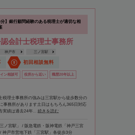
3分】銀行顧問経験のある税理士が適切な相
案
公認会計士税理士事務所
神戸市
三ノ宮駅
応
初回相談無料
イン相談可
役所から近い
職歴20年以上
士税理士事務所の強みは三宮駅から徒歩数分の
階に事務所があります土日はもちろん365日対応
実績は過去24年...
続きを読む
「三ノ宮駅」 / 阪急電鉄・阪神電鉄「神戸三宮
 / 神戸市営地下鉄「三宮駅」各徒歩3分