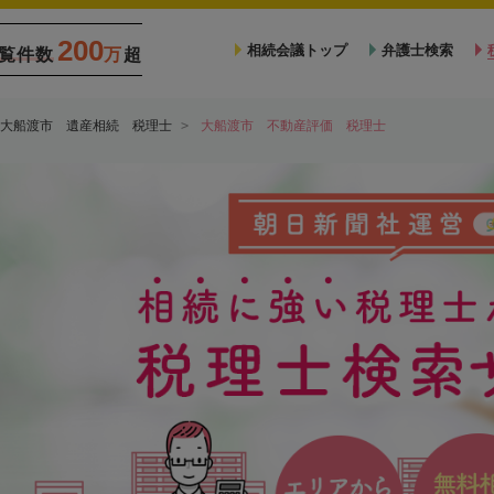
200
相続会議トップ
弁護士検索
覧件数
万
超
大船渡市 遺産相続 税理士
大船渡市 不動産評価 税理士