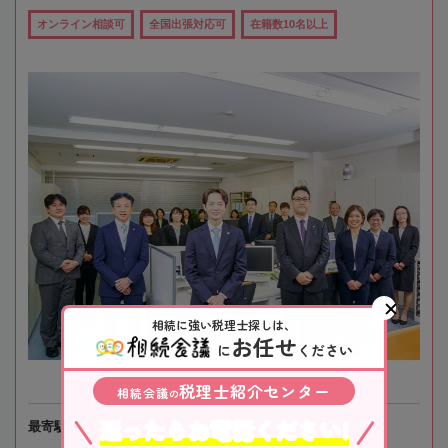
オンライン相談可
全国出張対応可
在籍数10名以上
相続に強い税理士探しは、
お任せ
に
ください
税理士紹介センター
相続会議
の
迷ったらお電話ください!
最寄駅
JR「小岩駅」徒歩3分