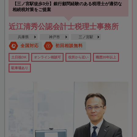
【三ノ宮駅徒歩3分】銀行顧問経験のある税理士が適切な
相続税対策をご提案
近江清秀公認会計士税理士事務所
兵庫県
神戸市
三ノ宮駅
全国対応
初回相談無料
土日祝OK
オンライン相談可
役所から近い
職歴20年以上
駐車場あり