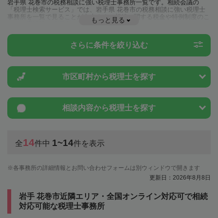
岩手県 花巻市の税務相談に強い税理士事務所一覧です。相続会議の
「税理士検索サービス」では、岩手県 花巻市の税務相談に強い税理士
事務所を一覧で見ることが出来ます。相続に関する税金や特例制度のこ
もっと見る
とは一度近隣の税理士に相談してみましょう。
さらに条件を絞り込む
市区町村から
税理士を探す
相談内容から
税理士を探す
14
1~14
全
件中
件を表示
各事務所の詳細情報とお問い合わせフォームは別ウィンドウで開きます
更新日：2026年8月8日
岩手 花巻市近隣エリア・全国オンライン対応可で相続
対応可能な税理士事務所