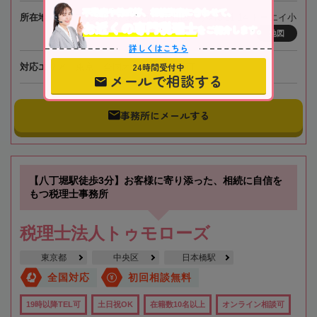
不動産や株式等、相続資産に合わせて、
所在地
〒133-0057 東京都江戸川区西小岩3-31-14 トーエイ小
お近くの専門税理士
をご紹介します。
岩ビル2階
地図
詳しくはこちら
24時間受付中
対応エリア
東京、全国オンライン相談可
メールで相談する
事務所にメールする
【八丁堀駅徒歩3分】お客様に寄り添った、相続に自信を
もつ税理士事務所
税理士法人トゥモローズ
東京都
中央区
日本橋駅
全国対応
初回相談無料
19時以降TEL可
土日祝OK
在籍数10名以上
オンライン相談可