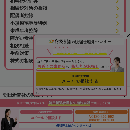
相続税の計算
相続税対策の相談
配偶者控除
小規模宅地等特例
未成年者控除
障がい者控除
税理士紹介センター
の
相次相続
お電話ください!
迷
っ
た
ら
生前対策
株式の相続税
近くに良い事務所がなかったときも、
お近くの事務所
私たちがお探し
を、
します !
24時間受付中
メールで相談する
※時間外にご連絡いただいた場合は、翌営業日に折り返しご連絡いたしま
す。
朝日新聞社の関連サイト
朝日新聞社運営の相続会議
税理士選びに悩んだら、
にお任せください
このサイトについて
サイトポリシー
相続会議利用規約
24時間受付中
無料電話する
0120-402-092
メールで相談する
相続会議プライバシーポリシー
利用者情報の外部送信
プライバシーポータル
営業時間10:00~19:00
税理士紹介センターとは
運営会社
広告ガイド
お問い合わせ