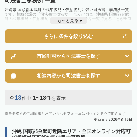
司法書士事務所 一覧
沖縄県 国頭郡金武町の成年後見・任意後見に強い司法書士事務所一覧
です。相続会議の「司法書士検索サービス」では、沖縄県 国頭郡金武
町の成年後見・任意後見に強い司法書士事務所を一覧で見ることが出来
もっと見る
ます。相続のトラブルやお悩みを抱えている方は一度近隣の司法書士に
相談してみましょう。
さらに条件を絞り込む
市区町村から
司法書士を探す
相談内容から
司法書士を探す
13
1~13
全
件中
件を表示
各事務所の詳細情報とお問い合わせフォームは別ウィンドウで開きます
更新日：2026年8月9日
沖縄 国頭郡金武町近隣エリア・全国オンライン対応可