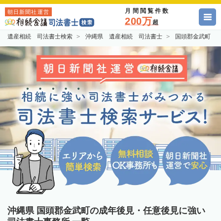
月間閲覧件数
朝日新聞社運営
200万
超
遺産相続 司法書士検索
沖縄県 遺産相続 司法書士
国頭郡金武町 
沖縄県 国頭郡金武町の成年後見・任意後見に強い