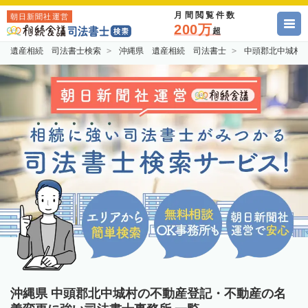
月間閲覧件数
朝日新聞社運営
200万
超
遺産相続 司法書士検索
沖縄県 遺産相続 司法書士
中頭郡北中城村
沖縄県 中頭郡北中城村の不動産登記・不動産の名