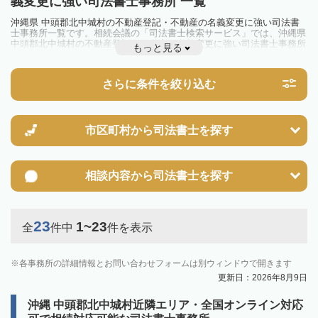
義変更に強い司法書士事務所 一覧
沖縄県 中頭郡北中城村の不動産登記・不動産の名義変更に強い司法書
士事務所一覧です。相続会議の「司法書士検索サービス」では、沖縄県
中頭郡北中城村の不動産登記・不動産の名義変更に強い司法書士事務所
もっと見る
を一覧で見ることが出来ます。相続のトラブルやお悩みを抱えている方
は一度近隣の司法書士に相談してみましょう。
さらに条件を絞り込む
市区町村から
司法書士を探す
相談内容から
司法書士を探す
23
1~23
全
件中
件を表示
各事務所の詳細情報とお問い合わせフォームは別ウィンドウで開きます
更新日：2026年8月9日
沖縄 中頭郡北中城村近隣エリア・全国オンライン対応