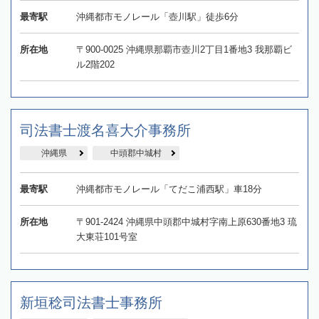
最寄駅
沖縄都市モノレール「壺川駅」徒歩6分
所在地
〒900-0025 沖縄県那覇市壺川2丁目1番地3 我那覇ビ
ル2階202
司法書士渡名喜大介事務所
沖縄県
中頭郡中城村
最寄駅
沖縄都市モノレール「てだこ浦西駅」車18分
所在地
〒901-2424 沖縄県中頭郡中城村字南上原630番地3 琉
大東荘101号室
新垣稔司法書士事務所