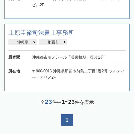
ビル2F
上原圭裕司法書士事務所
沖縄県
那覇市
最寄駅
沖縄都市モノレール「美栄橋駅」徒歩2分
所在地
〒900-0016 沖縄県那覇市前島二丁目1番2号 ソルティ
ー・アリメ2F
23
1~23
全
件中
件を表示
1