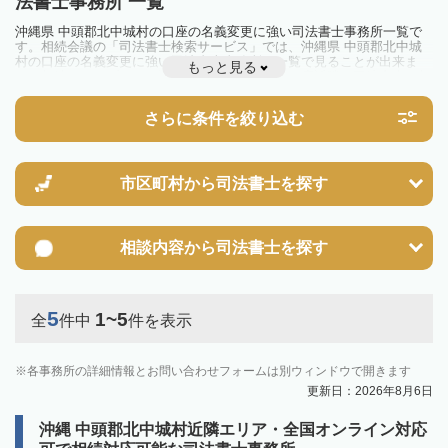
法書士事務所 一覧
沖縄県 中頭郡北中城村の口座の名義変更に強い司法書士事務所一覧で
す。相続会議の「司法書士検索サービス」では、沖縄県 中頭郡北中城
村の口座の名義変更に強い司法書士事務所を一覧で見ることが出来ま
もっと見る
す。相続のトラブルやお悩みを抱えている方は一度近隣の司法書士に相
談してみましょう。
さらに条件を絞り込む
市区町村から
司法書士を探す
相談内容から
司法書士を探す
5
1~5
全
件中
件を表示
各事務所の詳細情報とお問い合わせフォームは別ウィンドウで開きます
更新日：2026年8月6日
沖縄 中頭郡北中城村近隣エリア・全国オンライン対応