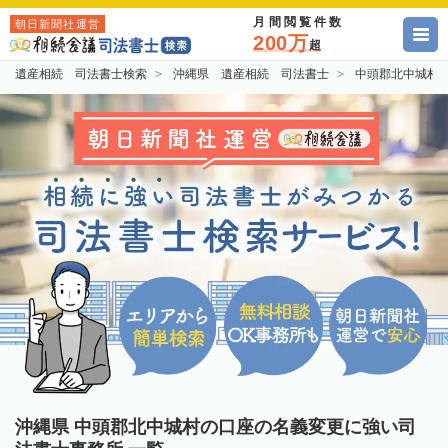
月間閲覧件数
朝日新聞社運営
200万
超
遺産相続 司法書士検索
沖縄県 遺産相続 司法書士
中頭郡北中城村
沖縄県 中頭郡北中城村の口座の名義変更に強い司