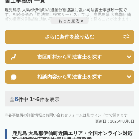
書士事務所 一覧
鹿児島県 大島郡伊仙町の遺産分割協議に強い司法書士事務所一覧で
す。相続会議の「司法書士検索サービス」では、鹿児島県 大島郡伊仙
町の遺産分割協議に強い司法書士事務所を一覧で見ることが出来ます。
もっと見る
相続のトラブルやお悩みを抱えている方は一度近隣の司法書士に相談し
てみましょう。
さらに条件を絞り込む
市区町村から
司法書士を探す
相談内容から
司法書士を探す
6
1~6
全
件中
件を表示
各事務所の詳細情報とお問い合わせフォームは別ウィンドウで開きます
更新日：2026年8月8日
鹿児島 大島郡伊仙町近隣エリア・全国オンライン対応