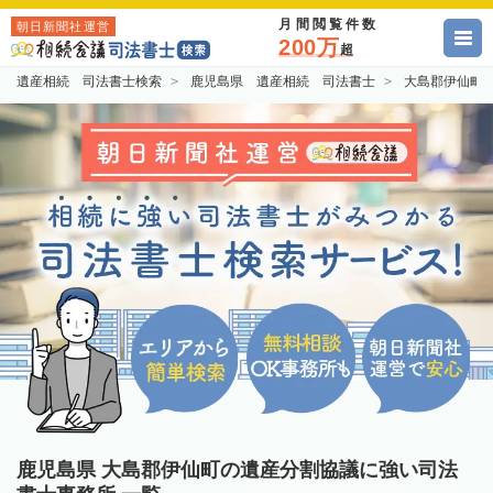
月間閲覧件数
朝日新聞社運営
200万
超
遺産相続 司法書士検索
鹿児島県 遺産相続 司法書士
大島郡伊仙町
鹿児島県 大島郡伊仙町の遺産分割協議に強い司法