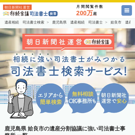
月間閲覧件数
朝日新聞社運営
200万
超
遺産相続 司法書士検索
鹿児島県 遺産相続 司法書士
姶良市 遺産
鹿児島県 姶良市の遺産分割協議に強い司法書士事