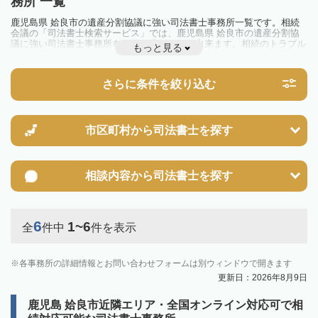
務所 一覧
鹿児島県 姶良市の遺産分割協議に強い司法書士事務所一覧です。相続
会議の「司法書士検索サービス」では、鹿児島県 姶良市の遺産分割協
議に強い司法書士事務所を一覧で見ることが出来ます。相続のトラブル
もっと見る
やお悩みを抱えている方は一度近隣の司法書士に相談してみましょう。
さらに条件を絞り込む
市区町村から
司法書士を探す
相談内容から
司法書士を探す
6
1~6
全
件中
件を表示
各事務所の詳細情報とお問い合わせフォームは別ウィンドウで開きます
更新日：2026年8月9日
鹿児島 姶良市近隣エリア・全国オンライン対応可で相