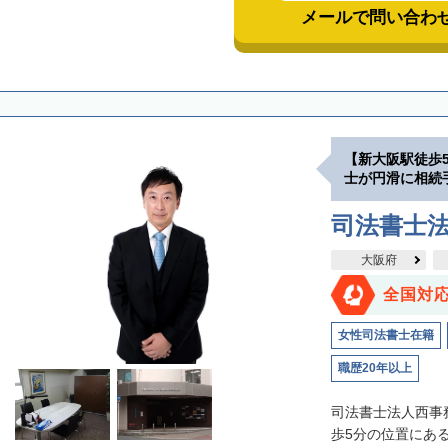
メールで問い合わ
【新大阪駅徒歩
士が円滑に相続
司法書士
大阪府
全国対
女性司法書士在籍
職歴20年以上
司法書士法人西事
歩5分の位置にあ