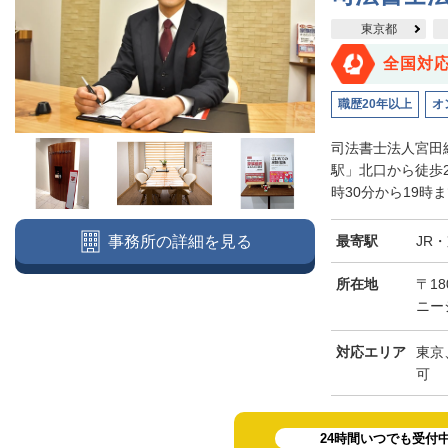
東京都
全国対
職歴20年以上
オ
司法書士法人宮田
駅」北口から徒歩
時30分から19時
最寄駅
JR
事務所の詳細を見る
所在地
〒18
ニー
対応エリア
東京
可
24時間いつでも受付