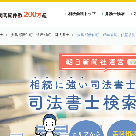
200
相続会議トップ
弁護士検索
間閲覧件数
万
超
士
大島郡伊仙町 遺産相続 司法書士
大島郡伊仙町 成年後見・任意後見