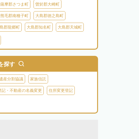
薩摩郡さつま町
曽於郡大崎町
熊毛郡南種子町
大島郡徳之島町
島郡龍郷町
大島郡知名町
大島郡天城町
鹿児島郡三島村
を探す
遺産分割協議
家族信託
登記・不動産の名義変更
住所変更登記