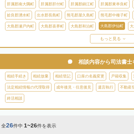
肝属郡南大隅町
肝属郡肝付町
肝属郡錦江町
肝属郡東串良町
姶良郡湧水町
出水郡長島町
熊毛郡屋久島町
熊毛郡中種子町
大島郡伊仙町
大島郡瀬戸内町
大島郡喜界町
大島郡和泊町
大
大島郡与論町
大島郡宇検村
大島郡大和村
鹿児島郡十島村
もっと見る
相談内容から
司法書士
相続手続き
相続放棄
相続登記
口座の名義変更
戸籍収集
法定相続情報の代理取得
成年後見・任意後見
遺言執行
不動産
終活相談
26
1~26
全
件中
件を表示