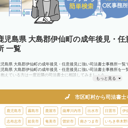
鹿児島県 大島郡伊仙町の成年後見・任
所 一覧
鹿児島県 大島郡伊仙町の成年後見・任意後見に強い司法書士事務所一覧
鹿児島県 大島郡伊仙町の成年後見・任意後見に強い司法書士事務所を一
を抱えている方は一度近隣の司法書士に相談してみましょう。
もっと見る
市区町村から
司法書士
鹿児島市
霧島市
鹿屋市
薩摩川内市
出水市
日置市
伊
志布志市
姶良市
奄美市
曽於市
南さつま市
いちき串木野