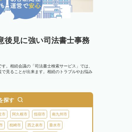
意後見に強い司法書士事務
です。相続会議の「司法書士検索サービス」では、
覧で見ることが出来ます。相続のトラブルやお悩み
を探す
佐市
阿久根市
指宿市
南九州市
市
枕崎市
西之表市
垂水市