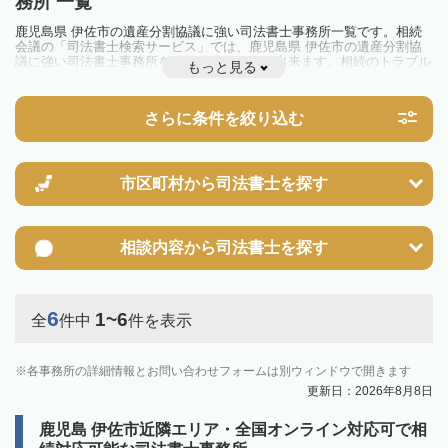
務所 一覧
鹿児島県 伊佐市の遺産分割協議に強い司法書士事務所一覧です。相続
会議の「司法書士検索サービス」では、鹿児島県 伊佐市の遺産分割協
議に強い司法書士事務所を一覧で見ることが出来ます。相続のトラブル
もっと見る
やお悩みを抱えている方は一度近隣の司法書士に相談してみましょう。
さらに条件を絞り込む
市区町村から
司法書士を探す
相談内容から
司法書士を探す
6
1~6
全
件中
件を表示
各事務所の詳細情報とお問い合わせフォームは別ウィンドウで開きます
更新日：2026年8月8日
鹿児島 伊佐市近隣エリア・全国オンライン対応可で相