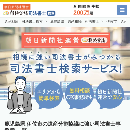
月間閲覧件数
朝日新聞社運営
200万
超
遺産相続 司法書士検索
鹿児島県 遺産相続 司法書士
伊佐市 遺産
鹿児島県 伊佐市の遺産分割協議に強い司法書士事