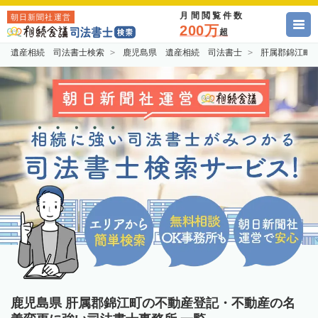
月間閲覧件数
朝日新聞社運営
200万
超
遺産相続 司法書士検索
鹿児島県 遺産相続 司法書士
肝属郡錦江町
鹿児島県 肝属郡錦江町の不動産登記・不動産の名