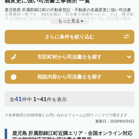
義変更に強い司法書士事務所 一覧
鹿児島県 肝属郡錦江町の不動産登記・不動産の名義変更に強い司法書
士事務所一覧です。相続会議の「司法書士検索サービス」では、鹿児島
県 肝属郡錦江町の不動産登記・不動産の名義変更に強い司法書士事務
もっと見る
所を一覧で見ることが出来ます。相続のトラブルやお悩みを抱えている
方は一度近隣の司法書士に相談してみましょう。
さらに条件を絞り込む
市区町村から
司法書士を探す
相談内容から
司法書士を探す
41
1~41
全
件中
件を表示
各事務所の詳細情報とお問い合わせフォームは別ウィンドウで開きます
更新日：2026年8月6日
鹿児島 肝属郡錦江町近隣エリア・全国オンライン対応