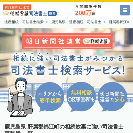
月間閲覧件数
朝日新聞社運営
200万
超
遺産相続 司法書士検索
鹿児島県 遺産相続 司法書士
肝属郡錦江町
鹿児島県 肝属郡錦江町の相続放棄に強い司法書士