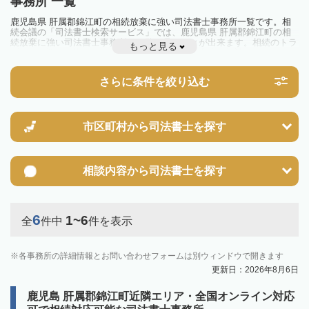
事務所 一覧
鹿児島県 肝属郡錦江町の相続放棄に強い司法書士事務所一覧です。相
続会議の「司法書士検索サービス」では、鹿児島県 肝属郡錦江町の相
続放棄に強い司法書士事務所を一覧で見ることが出来ます。相続のトラ
もっと見る
ブルやお悩みを抱えている方は一度近隣の司法書士に相談してみましょ
う。
さらに条件を絞り込む
市区町村から
司法書士を探す
相談内容から
司法書士を探す
6
1~6
全
件中
件を表示
各事務所の詳細情報とお問い合わせフォームは別ウィンドウで開きます
更新日：2026年8月6日
鹿児島 肝属郡錦江町近隣エリア・全国オンライン対応