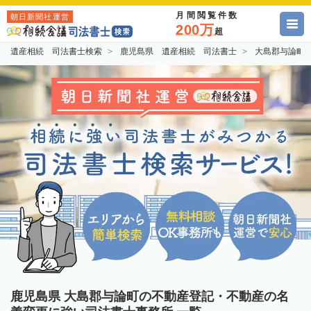
月間閲覧件数
朝日新聞社運営
200万
超
遺産相続 司法書士検索
鹿児島県 遺産相続 司法書士
大島郡与論町
鹿児島県 大島郡与論町の不動産登記・不動産の名