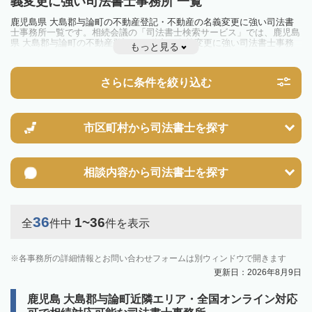
義変更に強い司法書士事務所 一覧
鹿児島県 大島郡与論町の不動産登記・不動産の名義変更に強い司法書
士事務所一覧です。相続会議の「司法書士検索サービス」では、鹿児島
県 大島郡与論町の不動産登記・不動産の名義変更に強い司法書士事務
もっと見る
所を一覧で見ることが出来ます。相続のトラブルやお悩みを抱えている
方は一度近隣の司法書士に相談してみましょう。
さらに条件を絞り込む
市区町村から
司法書士を探す
相談内容から
司法書士を探す
36
1~36
全
件中
件を表示
各事務所の詳細情報とお問い合わせフォームは別ウィンドウで開きます
更新日：2026年8月9日
鹿児島 大島郡与論町近隣エリア・全国オンライン対応