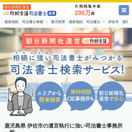
月間閲覧件数
朝日新聞社運営
200万
超
遺産相続 司法書士検索
鹿児島県 遺産相続 司法書士
伊佐市 遺産
鹿児島県 伊佐市の遺言執行に強い司法書士事務所