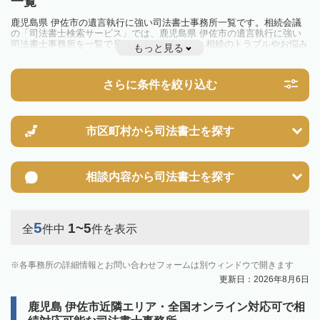
一覧
鹿児島県 伊佐市の遺言執行に強い司法書士事務所一覧です。相続会議
の「司法書士検索サービス」では、鹿児島県 伊佐市の遺言執行に強い
司法書士事務所を一覧で見ることが出来ます。相続のトラブルやお悩み
もっと見る
を抱えている方は一度近隣の司法書士に相談してみましょう。
さらに条件を絞り込む
市区町村から
司法書士を探す
相談内容から
司法書士を探す
5
1~5
全
件中
件を表示
各事務所の詳細情報とお問い合わせフォームは別ウィンドウで開きます
更新日：2026年8月6日
鹿児島 伊佐市近隣エリア・全国オンライン対応可で相