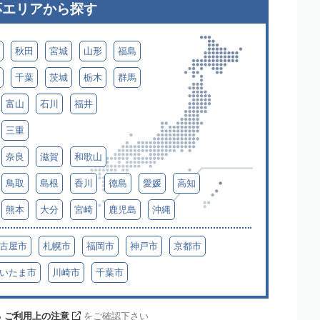
応エリアから探す
秋田
宮城
山形
福島
千葉
茨城
栃木
群馬
富山
石川
福井
三重
奈良
滋賀
和歌山
鳥取
島根
香川
徳島
愛媛
高知
熊本
大分
宮崎
鹿児島
沖縄
古屋市
札幌市
福岡市
神戸市
京都市
いたま市
川崎市
千葉市
 ご利用上の注意
をご確認下さい