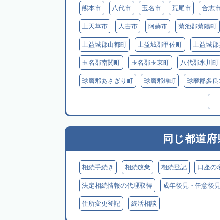
熊本市
八代市
玉名市
荒尾市
合志
上天草市
人吉市
阿蘇市
菊池郡菊陽町
上益城郡山都町
上益城郡甲佐町
上益城郡
玉名郡南関町
玉名郡玉東町
八代郡氷川町
球磨郡あさぎり町
球磨郡錦町
球磨郡多良
球磨郡球磨村
球磨郡水上村
球磨郡五木村
阿蘇郡高森町
阿蘇郡南小国町
阿蘇郡産山
同じ都道府
相続手続き
相続放棄
相続登記
口座の
法定相続情報の代理取得
成年後見・任意後
住所変更登記
終活相談