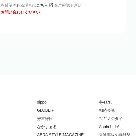
載を希望される場合は
こちら
をご確認下さい
にお問い合わせください
sippo
4years.
GLOBE＋
相続会議
好書好日
ツギノジダイ
なかまぁる
Asahi LI-FA
AERA STYLE MAGAZINE
交通事故の羅針盤