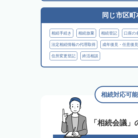
同じ市区町
相続手続き
相続放棄
相続登記
口座の
法定相続情報の代理取得
成年後見・任意後
住所変更登記
終活相談
相続対応可能
「相続会議」