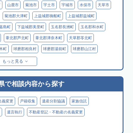
市
山鹿市
菊池市
宇土市
宇城市
水俣市
天草市
菊池郡大津町
上益城郡御船町
上益城郡益城町
嘉島町
下益城郡美里町
玉名郡長洲町
玉名郡和水町
葦北郡芦北町
葦北郡津奈木町
天草郡苓北町
木町
球磨郡相良村
球磨郡湯前町
球磨郡山江村
阿蘇郡南阿蘇村
阿蘇郡西原村
阿蘇郡小国町
もっと見る
村
県で
相談内容から探す
名義変更
戸籍収集
遺産分割協議
家族信託
見
遺言執行
不動産登記・不動産の名義変更