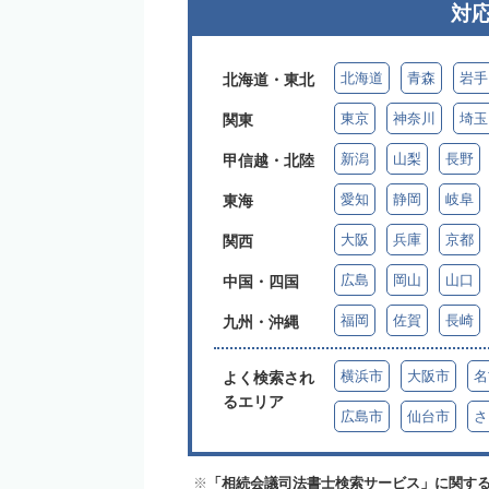
対
北海道
青森
岩手
北海道・東北
東京
神奈川
埼玉
関東
新潟
山梨
長野
甲信越・北陸
愛知
静岡
岐阜
東海
大阪
兵庫
京都
関西
広島
岡山
山口
中国・四国
福岡
佐賀
長崎
九州・沖縄
横浜市
大阪市
名
よく検索され
るエリア
広島市
仙台市
さ
「相続会議司法書士検索サービス」に関する