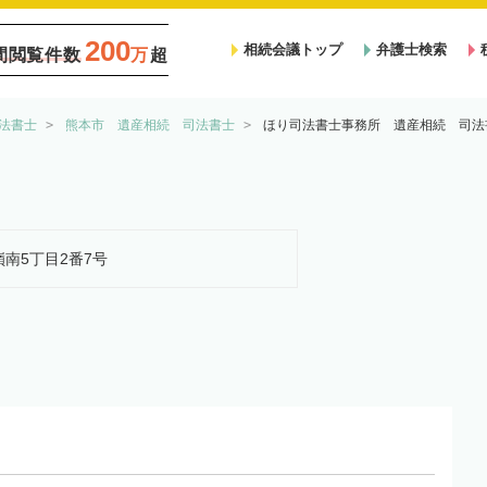
200
相続会議トップ
弁護士検索
間閲覧件数
万
超
法書士
熊本市 遺産相続 司法書士
ほり司法書士事務所 遺産相続 司法
嶺南5丁目2番7号