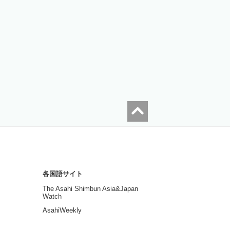
各国語サイト
The Asahi Shimbun Asia&Japan
Watch
AsahiWeekly