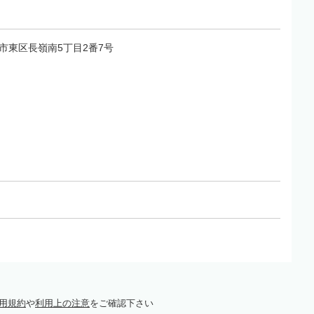
熊本市東区長嶺南5丁目2番7号
用規約
や
利用上の注意
をご確認下さい