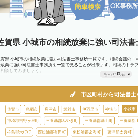
佐賀県 小城市の相続放棄に強い司法書
佐賀県 小城市の相続放棄に強い司法書士事務所一覧です。相続会議の「
続放棄に強い司法書士事務所を一覧で見ることが出来ます。相続のトラ
に相談してみましょう。
もっと見る
市区町村から
司法書士
小城市
佐賀市
鳥栖市
唐津市
武雄市
伊万里市
神埼市
神埼郡吉野ヶ里町
三養基郡みやき町
三養基郡基山町
三養基郡
杵島郡大町町
西松浦郡有田町
東松浦郡玄海町
藤津郡太良町