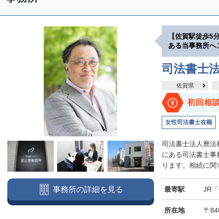
【佐賀駅徒歩5
ある当事務所へ
司法書士法
佐賀県
初回相
女性司法書士在籍
司法書士法人麿法
にある司法書士事
ります。相続に関す
最寄駅
JR
事務所の詳細を見る
所在地
〒84