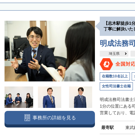
【志木駅徒歩1
丁寧に解決いた
明成法務司
埼玉県
全国対
在籍数10名以上
女性司法書士在籍
明成法務司法書士
1分の位置にある
営業しており、電話
事務所の詳細を見る
最寄駅
東武