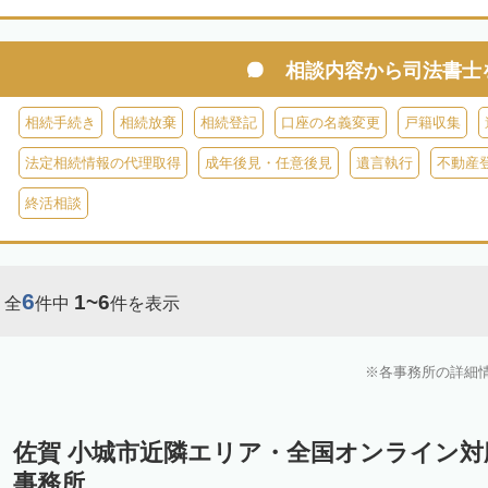
相談内容から
司法書士
相続手続き
相続放棄
相続登記
口座の名義変更
戸籍収集
法定相続情報の代理取得
成年後見・任意後見
遺言執行
不動産
終活相談
6
1~6
全
件中
件を表示
各事務所の詳細
佐賀 小城市近隣エリア・全国オンライン
事務所