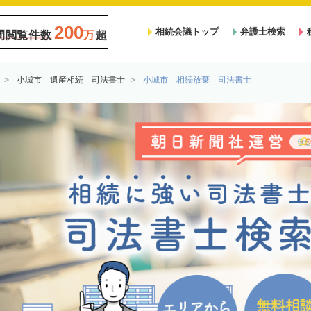
200
相続会議トップ
弁護士検索
間閲覧件数
万
超
小城市 遺産相続 司法書士
小城市 相続放棄 司法書士