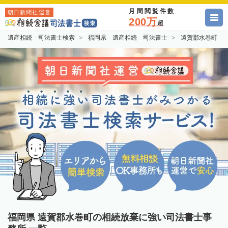
月間閲覧件数
朝日新聞社運営
200万
超
遺産相続 司法書士検索
福岡県 遺産相続 司法書士
遠賀郡水巻町 
福岡県 遠賀郡水巻町の相続放棄に強い司法書士事