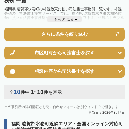
務所 一覧
福岡県 遠賀郡水巻町の相続放棄に強い司法書士事務所一覧です。相続
会議の「司法書士検索サービス」では、福岡県 遠賀郡水巻町の相続放
棄に強い司法書士事務所を一覧で見ることが出来ます。相続のトラブル
もっと見る
やお悩みを抱えている方は一度近隣の司法書士に相談してみましょう。
さらに条件を絞り込む
市区町村から
司法書士を探す
相談内容から
司法書士を探す
10
1~10
全
件中
件を表示
各事務所の詳細情報とお問い合わせフォームは別ウィンドウで開きます
更新日：2026年8月7日
福岡 遠賀郡水巻町近隣エリア・全国オンライン対応可