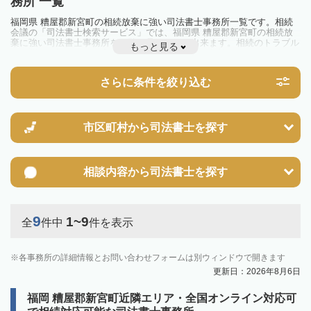
務所 一覧
福岡県 糟屋郡新宮町の相続放棄に強い司法書士事務所一覧です。相続
会議の「司法書士検索サービス」では、福岡県 糟屋郡新宮町の相続放
棄に強い司法書士事務所を一覧で見ることが出来ます。相続のトラブル
もっと見る
やお悩みを抱えている方は一度近隣の司法書士に相談してみましょう。
さらに条件を絞り込む
市区町村から
司法書士を探す
相談内容から
司法書士を探す
9
1~9
全
件中
件を表示
各事務所の詳細情報とお問い合わせフォームは別ウィンドウで開きます
更新日：2026年8月6日
福岡 糟屋郡新宮町近隣エリア・全国オンライン対応可