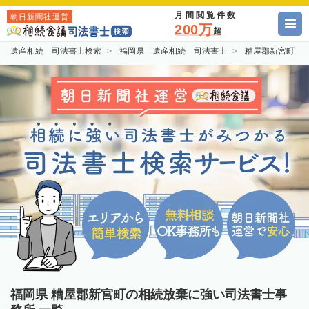
月間閲覧件数
朝日新聞社運営
200万
超
遺産相続 司法書士検索
福岡県 遺産相続 司法書士
糟屋郡新宮町 
福岡県 糟屋郡新宮町の相続放棄に強い司法書士事