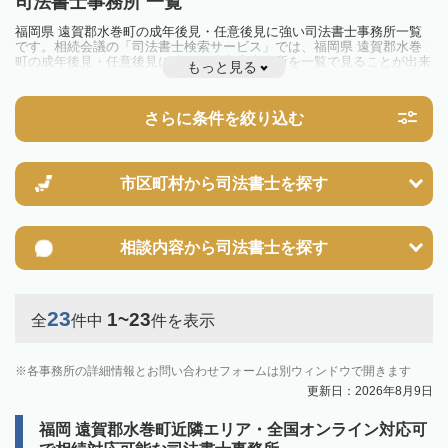
司法書士事務所 一覧
福岡県 遠賀郡水巻町の成年後見・任意後見に強い司法書士事務所一覧
です。相続会議の「司法書士検索サービス」では、福岡県 遠賀郡水巻
町の成年後見・任意後見に強い司法書士事務所を一覧で見ることが出来
もっと見る
ます。相続のトラブルやお悩みを抱えている方は一度近隣の司法書士に
相談してみましょう。
さらに条件を絞り込む
市区町村から
司法書士を探す
相談内容から
司法書士を探す
23
1~23
全
件中
件を表示
各事務所の詳細情報とお問い合わせフォームは別ウィンドウで開きます
更新日：2026年8月9日
福岡 遠賀郡水巻町近隣エリア・全国オンライン対応可