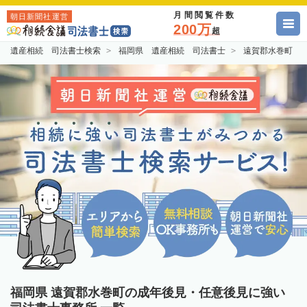
月間閲覧件数
朝日新聞社運営
200万
超
遺産相続 司法書士検索
福岡県 遺産相続 司法書士
遠賀郡水巻町 
福岡県 遠賀郡水巻町の成年後見・任意後見に強い