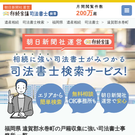
月間閲覧件数
朝日新聞社運営
200万
超
遺産相続 司法書士検索
福岡県 遺産相続 司法書士
遠賀郡水巻町 
福岡県 遠賀郡水巻町の戸籍収集に強い司法書士事