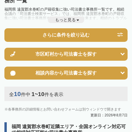
務所 一覧
福岡県 遠賀郡水巻町の戸籍収集に強い司法書士事務所一覧です。相続
会議の「司法書士検索サービス」では、福岡県 遠賀郡水巻町の戸籍収
集に強い司法書士事務所を一覧で見ることが出来ます。相続のトラブル
もっと見る
やお悩みを抱えている方は一度近隣の司法書士に相談してみましょう。
さらに条件を絞り込む
市区町村から
司法書士を探す
相談内容から
司法書士を探す
10
1~10
全
件中
件を表示
各事務所の詳細情報とお問い合わせフォームは別ウィンドウで開きます
更新日：2026年8月7日
福岡 遠賀郡水巻町近隣エリア・全国オンライン対応可