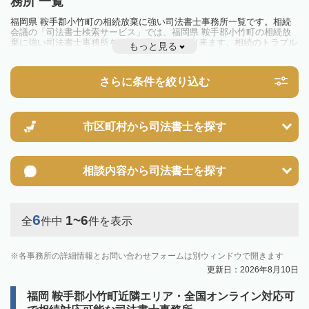
務所 一覧
福岡県 鞍手郡小竹町の相続放棄に強い司法書士事務所一覧です。相続
会議の「司法書士検索サービス」では、福岡県 鞍手郡小竹町の相続放
棄に強い司法書士事務所を一覧で見ることが出来ます。相続のトラブル
もっと見る
やお悩みを抱えている方は一度近隣の司法書士に相談してみましょう。
さらに条件を絞り込む
市区町村から
司法書士を探す
相談内容から
司法書士を探す
6
1~6
全
件中
件を表示
各事務所の詳細情報とお問い合わせフォームは別ウィンドウで開きます
更新日：2026年8月10日
福岡 鞍手郡小竹町近隣エリア・全国オンライン対応可