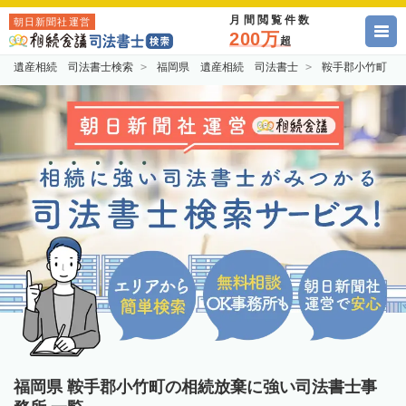
月間閲覧件数
朝日新聞社運営
200万
超
遺産相続 司法書士検索
福岡県 遺産相続 司法書士
鞍手郡小竹町 
福岡県 鞍手郡小竹町の相続放棄に強い司法書士事