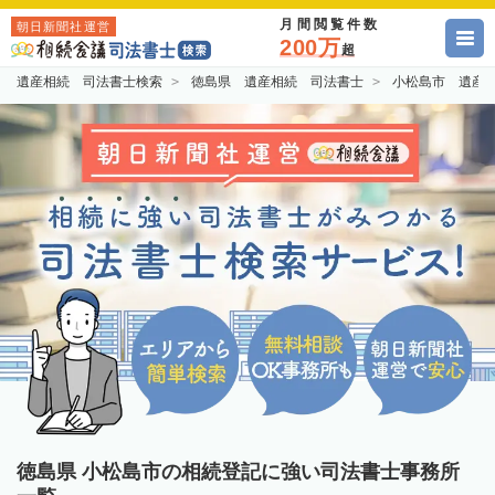
月間閲覧件数
朝日新聞社運営
200万
超
遺産相続 司法書士検索
徳島県 遺産相続 司法書士
小松島市 遺産
徳島県 小松島市の相続登記に強い司法書士事務所