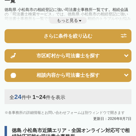
一覧
徳島県 小松島市の相続登記に強い司法書士事務所一覧です。相続会議
の「司法書士検索サービス」では、徳島県 小松島市の相続登記に強い
司法書士事務所を一覧で見ることが出来ます。相続のトラブルやお悩み
もっと見る
を抱えている方は一度近隣の司法書士に相談してみましょう。
2024年4月1日から相続登記が義務化されました。
不動産を相続した場合、相続を知った日から3年以内に登記しないと、
さらに条件を絞り込む
10万円以下の過料が科せられるため、速やかな手続きが必要です。義務
化前の相続も対象となるため注意しましょう。
相続登記は法律で定められており、司法書士に依頼すれば手間を省けま
す。その他の相続手続きも任せることが可能です。
また、義務化に伴い、相続人申告登記制度が創設されました。遺産分割
市区町村から
司法書士を探す
の話し合いがまとまらず登記できない場合は、この制度の活用を検討し
ましょう。司法書士への相談も可能です。
相談内容から
司法書士を探す
24
1~24
全
件中
件を表示
各事務所の詳細情報とお問い合わせフォームは別ウィンドウで開きます
更新日：2026年8月7日
徳島 小松島市近隣エリア・全国オンライン対応可で相