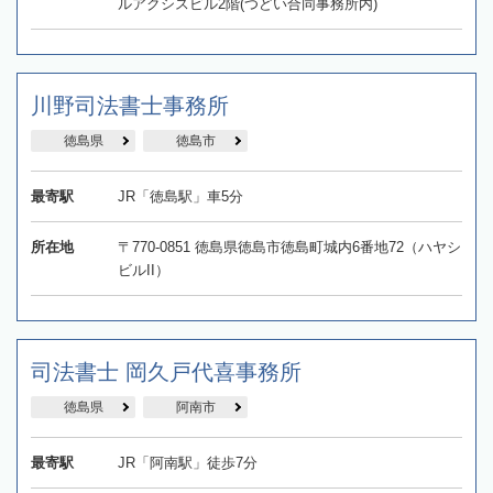
ルアクシスビル2階(つどい合同事務所内)
川野司法書士事務所
徳島県
徳島市
最寄駅
JR「徳島駅」車5分
所在地
〒770-0851 徳島県徳島市徳島町城内6番地72（ハヤシ
ビルII）
司法書士 岡久戸代喜事務所
徳島県
阿南市
最寄駅
JR「阿南駅」徒歩7分