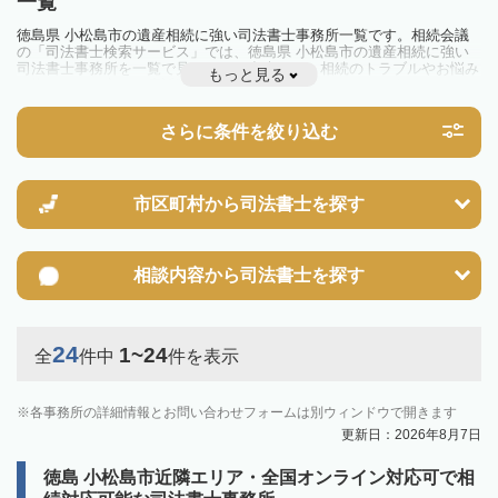
一覧
徳島県 小松島市の遺産相続に強い司法書士事務所一覧です。相続会議
の「司法書士検索サービス」では、徳島県 小松島市の遺産相続に強い
司法書士事務所を一覧で見ることが出来ます。相続のトラブルやお悩み
もっと見る
を抱えている方は一度近隣の司法書士に相談してみましょう。
さらに条件を絞り込む
市区町村から
司法書士を探す
相談内容から
司法書士を探す
24
1~24
全
件中
件を表示
各事務所の詳細情報とお問い合わせフォームは別ウィンドウで開きます
更新日：2026年8月7日
徳島 小松島市近隣エリア・全国オンライン対応可で相