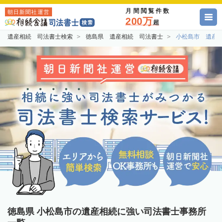
月間閲覧件数
朝日新聞社運営
200万
超
遺産相続 司法書士検索
徳島県 遺産相続 司法書士
小松島市 遺産
徳島県 小松島市の遺産相続に強い司法書士事務所