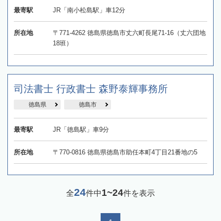
最寄駅
JR「南小松島駅」車12分
所在地
〒771-4262 徳島県徳島市丈六町長尾71-16（丈六団地
18班）
司法書士 行政書士 森野泰輝事務所
徳島県
徳島市
最寄駅
JR「徳島駅」車9分
所在地
〒770-0816 徳島県徳島市助任本町4丁目21番地の5
24
1~24
全
件中
件を表示