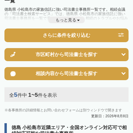
一覧
徳島県 小松島市の家族信託に強い司法書士事務所一覧です。相続会議
の「司法書士検索サービス」では、徳島県 小松島市の家族信託に強い
司法書士事務所を一覧で見ることが出来ます。相続のトラブルやお悩み
もっと見る
を抱えている方は一度近隣の司法書士に相談してみましょう。
さらに条件を絞り込む
市区町村から
司法書士を探す
相談内容から
司法書士を探す
5
1~5
全
件中
件を表示
各事務所の詳細情報とお問い合わせフォームは別ウィンドウで開きます
更新日：2026年8月8日
徳島 小松島市近隣エリア・全国オンライン対応可で相