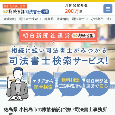
月間閲覧件数
朝日新聞社運営
200万
超
遺産相続 司法書士検索
徳島県 遺産相続 司法書士
小松島市 遺産
徳島県 小松島市の家族信託に強い司法書士事務所