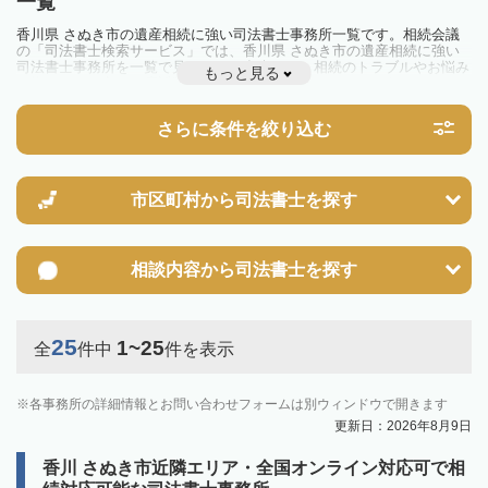
一覧
香川県 さぬき市の遺産相続に強い司法書士事務所一覧です。相続会議
の「司法書士検索サービス」では、香川県 さぬき市の遺産相続に強い
司法書士事務所を一覧で見ることが出来ます。相続のトラブルやお悩み
もっと見る
を抱えている方は一度近隣の司法書士に相談してみましょう。
さらに条件を絞り込む
市区町村から
司法書士を探す
相談内容から
司法書士を探す
25
1~25
全
件中
件を表示
各事務所の詳細情報とお問い合わせフォームは別ウィンドウで開きます
更新日：2026年8月9日
香川 さぬき市近隣エリア・全国オンライン対応可で相