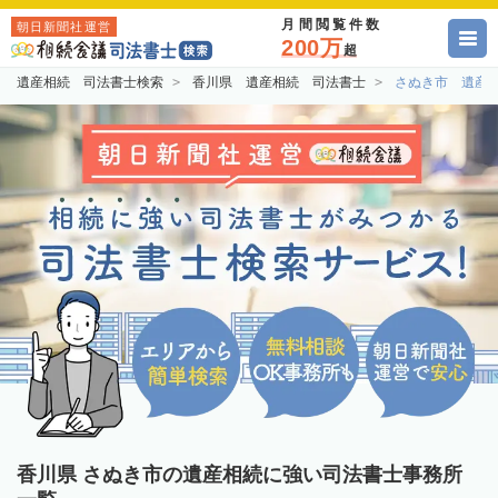
月間閲覧件数
朝日新聞社運営
200万
超
遺産相続 司法書士検索
香川県 遺産相続 司法書士
さぬき市 遺産
香川県 さぬき市の遺産相続に強い司法書士事務所