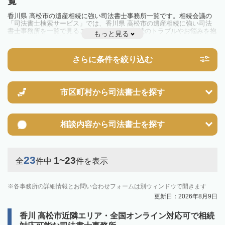
覧
香川県 高松市の遺産相続に強い司法書士事務所一覧です。相続会議の
「司法書士検索サービス」では、香川県 高松市の遺産相続に強い司法
書士事務所を一覧で見ることが出来ます。相続のトラブルやお悩みを抱
もっと見る
えている方は一度近隣の司法書士に相談してみましょう。
さらに条件を絞り込む
市区町村から
司法書士を探す
相談内容から
司法書士を探す
23
1~23
全
件中
件を表示
各事務所の詳細情報とお問い合わせフォームは別ウィンドウで開きます
更新日：2026年8月9日
香川 高松市近隣エリア・全国オンライン対応可で相続