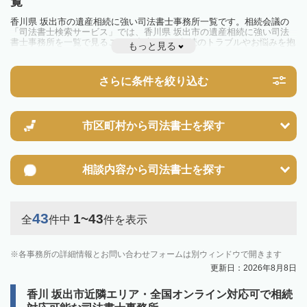
覧
香川県 坂出市の遺産相続に強い司法書士事務所一覧です。相続会議の
「司法書士検索サービス」では、香川県 坂出市の遺産相続に強い司法
書士事務所を一覧で見ることが出来ます。相続のトラブルやお悩みを抱
もっと見る
えている方は一度近隣の司法書士に相談してみましょう。
さらに条件を絞り込む
市区町村から
司法書士を探す
相談内容から
司法書士を探す
43
1~43
全
件中
件を表示
各事務所の詳細情報とお問い合わせフォームは別ウィンドウで開きます
更新日：2026年8月8日
香川 坂出市近隣エリア・全国オンライン対応可で相続