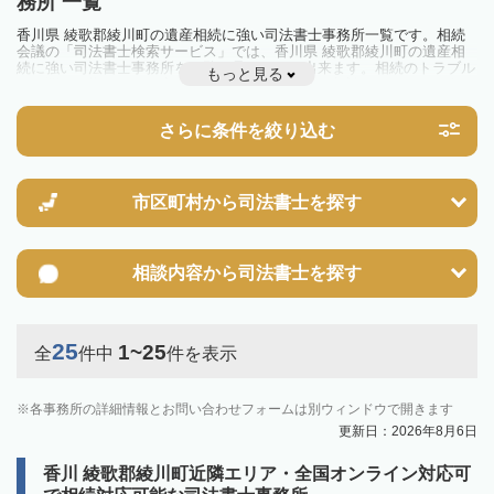
務所 一覧
香川県 綾歌郡綾川町の遺産相続に強い司法書士事務所一覧です。相続
会議の「司法書士検索サービス」では、香川県 綾歌郡綾川町の遺産相
続に強い司法書士事務所を一覧で見ることが出来ます。相続のトラブル
もっと見る
やお悩みを抱えている方は一度近隣の司法書士に相談してみましょう。
さらに条件を絞り込む
市区町村から
司法書士を探す
相談内容から
司法書士を探す
25
1~25
全
件中
件を表示
各事務所の詳細情報とお問い合わせフォームは別ウィンドウで開きます
更新日：2026年8月6日
香川 綾歌郡綾川町近隣エリア・全国オンライン対応可