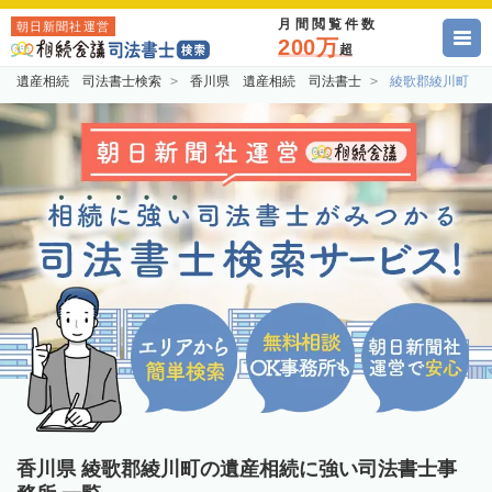
月間閲覧件数
朝日新聞社運営
200万
超
遺産相続 司法書士検索
香川県 遺産相続 司法書士
綾歌郡綾川町 
香川県 綾歌郡綾川町の遺産相続に強い司法書士事