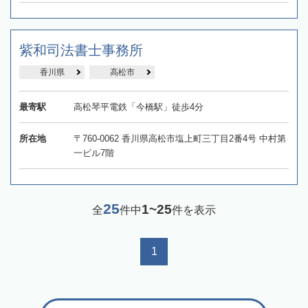
紫和司法書士事務所
香川県
高松市
最寄駅
高松琴平電鉄「今橋駅」徒歩4分
所在地
〒760-0062 香川県高松市塩上町三丁目2番4号 中村第
一ビル7階
25
1~25
全
件中
件を表示
1