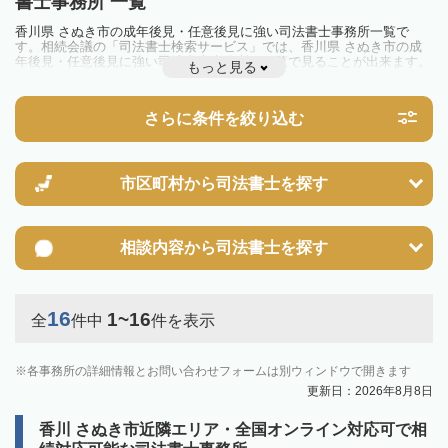
書士事務所 一覧
香川県 さぬき市の成年後見・任意後見に強い司法書士事務所一覧で
す。相続会議の「司法書士検索サービス」では、香川県 さぬき市の成
年後見・任意後見に強い司法書士事務所を一覧で見ることが出来ます。
もっと見る
相続のトラブルやお悩みを抱えている方は一度近隣の司法書士に相談し
てみましょう。
さらに条件を絞り込む
市区町村から
司法書士を探す
相談内容から
司法書士を探す
16
1~16
全
件中
件を表示
各事務所の詳細情報とお問い合わせフォームは別ウィンドウで開きます
更新日：2026年8月8日
香川 さぬき市近隣エリア・全国オンライン対応可で相