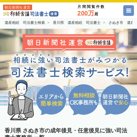
月間閲覧件数
朝日新聞社運営
200万
超
遺産相続 司法書士検索
香川県 遺産相続 司法書士
さぬき市 遺産
香川県 さぬき市の成年後見・任意後見に強い司法