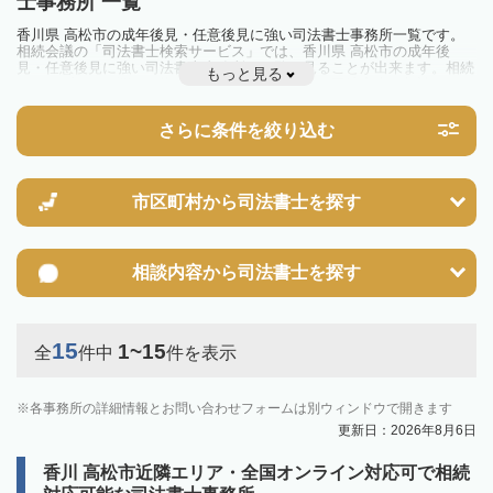
士事務所 一覧
香川県 高松市の成年後見・任意後見に強い司法書士事務所一覧です。
相続会議の「司法書士検索サービス」では、香川県 高松市の成年後
見・任意後見に強い司法書士事務所を一覧で見ることが出来ます。相続
もっと見る
のトラブルやお悩みを抱えている方は一度近隣の司法書士に相談してみ
ましょう。
さらに条件を絞り込む
市区町村から
司法書士を探す
相談内容から
司法書士を探す
15
1~15
全
件中
件を表示
各事務所の詳細情報とお問い合わせフォームは別ウィンドウで開きます
更新日：2026年8月6日
香川 高松市近隣エリア・全国オンライン対応可で相続