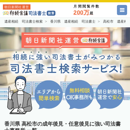
月間閲覧件数
朝日新聞社運営
200万
超
遺産相続 司法書士検索
香川県 遺産相続 司法書士
高松市 遺産相
香川県 高松市の成年後見・任意後見に強い司法書