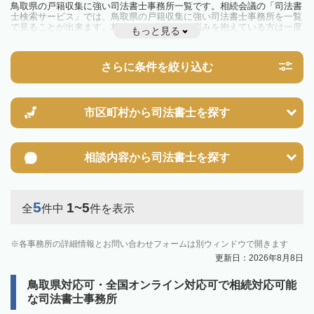
鳥取県の戸籍収集に強い司法書士事務所一覧です。相続会議の「司法書
士検索サービス」では、鳥取県の戸籍収集に強い司法書士事務所を一覧
で見ることが出来ます。相続のトラブルやお悩みを抱えている方は一度
もっと見る
近隣の司法書士に相談してみましょう。
さらに条件を絞り込む
市区町村から
司法書士を探す
相談内容から
司法書士を探す
5
1~5
全
件中
件を表示
各事務所の詳細情報とお問い合わせフォームは別ウィンドウで開きます
更新日：2026年8月8日
鳥取県対応可・全国オンライン対応可で相続対応可能
な司法書士事務所