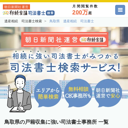
月間閲覧件数
朝日新聞社運営
200万
超
遺産相続 司法書士検索
鳥取県 遺産相続 司法書士
鳥取県の戸籍収集に強い司法書士事務所 一覧