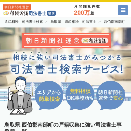
月間閲覧件数
朝日新聞社運営
200万
超
遺産相続 司法書士検索
鳥取県 遺産相続 司法書士
西伯郡南部町 
鳥取県 西伯郡南部町の戸籍収集に強い司法書士事