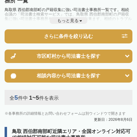
務所 一覧
鳥取県 西伯郡南部町の戸籍収集に強い司法書士事務所一覧です。相続
会議の「司法書士検索サービス」では、鳥取県 西伯郡南部町の戸籍収
集に強い司法書士事務所を一覧で見ることが出来ます。相続のトラブル
もっと見る
やお悩みを抱えている方は一度近隣の司法書士に相談してみましょう。
さらに条件を絞り込む
市区町村から
司法書士を探す
相談内容から
司法書士を探す
5
1~5
全
件中
件を表示
各事務所の詳細情報とお問い合わせフォームは別ウィンドウで開きます
更新日：2026年8月6日
鳥取 西伯郡南部町近隣エリア・全国オンライン対応可