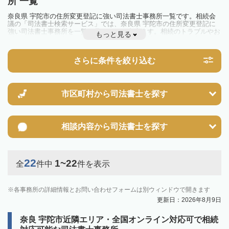
所 一覧
奈良県 宇陀市の住所変更登記に強い司法書士事務所一覧です。相続会
議の「司法書士検索サービス」では、奈良県 宇陀市の住所変更登記に
強い司法書士事務所を一覧で見ることが出来ます。相続のトラブルやお
もっと見る
悩みを抱えている方は一度近隣の司法書士に相談してみましょう。
さらに条件を絞り込む
市区町村から
司法書士を探す
相談内容から
司法書士を探す
22
1~22
全
件中
件を表示
各事務所の詳細情報とお問い合わせフォームは別ウィンドウで開きます
更新日：2026年8月9日
奈良 宇陀市近隣エリア・全国オンライン対応可で相続