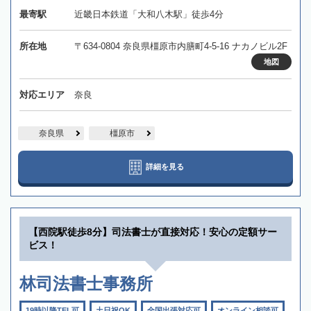
最寄駅
近畿日本鉄道「大和八木駅」徒歩4分
所在地
〒634-0804 奈良県橿原市内膳町4-5-16 ナカノビル2F
地図
対応エリア
奈良
奈良県
橿原市
詳細を見る
【西院駅徒歩8分】司法書士が直接対応！安心の定額サー
ビス！
林司法書士事務所
19時以降TEL可
土日祝OK
全国出張対応可
オンライン相談可