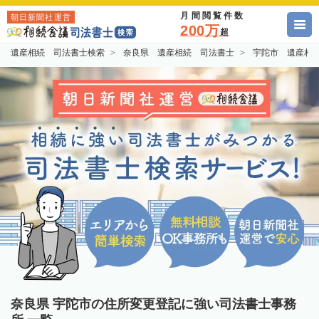
月間閲覧件数
朝日新聞社運営
200万
超
遺産相続 司法書士検索
奈良県 遺産相続 司法書士
宇陀市 遺産相
奈良県 宇陀市の住所変更登記に強い司法書士事務