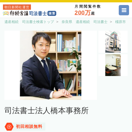
月間閲覧件数
朝日新聞社運営
200万
超
遺産相続 司法書士検索トップ
奈良県 遺産相続 司法書士
橿原市 
司法書士法人橋本事務所
初回相談無料