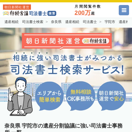
月間閲覧件数
朝日新聞社運営
200万
超
遺産相続 司法書士検索
奈良県 遺産相続 司法書士
宇陀市 遺産相
奈良県 宇陀市の遺産分割協議に強い司法書士事務