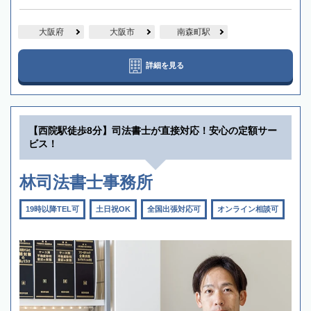
大阪府
大阪市
南森町駅
詳細を見る
【西院駅徒歩8分】司法書士が直接対応！安心の定額サー
ビス！
林司法書士事務所
19時以降TEL可
土日祝OK
全国出張対応可
オンライン相談可