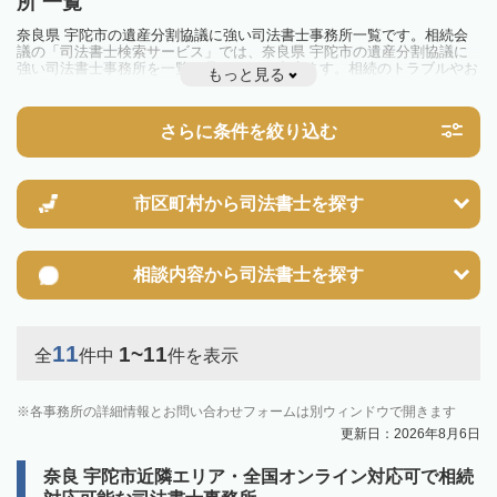
所 一覧
奈良県 宇陀市の遺産分割協議に強い司法書士事務所一覧です。相続会
議の「司法書士検索サービス」では、奈良県 宇陀市の遺産分割協議に
強い司法書士事務所を一覧で見ることが出来ます。相続のトラブルやお
もっと見る
悩みを抱えている方は一度近隣の司法書士に相談してみましょう。
さらに条件を絞り込む
市区町村から
司法書士を探す
相談内容から
司法書士を探す
11
1~11
全
件中
件を表示
各事務所の詳細情報とお問い合わせフォームは別ウィンドウで開きます
更新日：2026年8月6日
奈良 宇陀市近隣エリア・全国オンライン対応可で相続