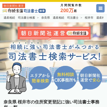
月間閲覧件数
朝日新聞社運営
200万
超
遺産相続 司法書士検索
奈良県 遺産相続 司法書士
桜井市 遺産相
奈良県 桜井市の住所変更登記に強い司法書士事務