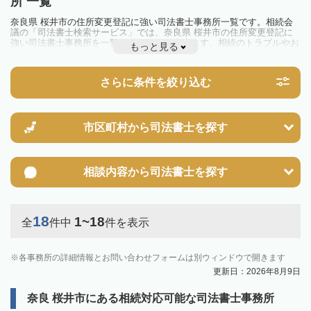
所 一覧
奈良県 桜井市の住所変更登記に強い司法書士事務所一覧です。相続会
議の「司法書士検索サービス」では、奈良県 桜井市の住所変更登記に
強い司法書士事務所を一覧で見ることが出来ます。相続のトラブルやお
もっと見る
悩みを抱えている方は一度近隣の司法書士に相談してみましょう。
さらに条件を絞り込む
市区町村から
司法書士を探す
相談内容から
司法書士を探す
18
1~18
全
件中
件を表示
各事務所の詳細情報とお問い合わせフォームは別ウィンドウで開きます
更新日：2026年8月9日
奈良 桜井市にある相続対応可能な司法書士事務所