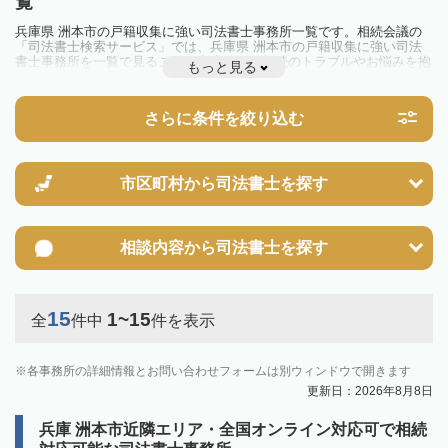
覧
兵庫県 洲本市の戸籍収集に強い司法書士事務所一覧です。相続会議の
「司法書士検索サービス」では、兵庫県 洲本市の戸籍収集に強い司法
書士事務所を一覧で見ることが出来ます。相続のトラブルやお悩みを抱
もっと見る
えている方は一度近隣の司法書士に相談してみましょう。
さらに条件を絞り込む
市区町村から
司法書士を探す
相談内容から
司法書士を探す
15
1~15
全
件中
件を表示
各事務所の詳細情報とお問い合わせフォームは別ウィンドウで開きます
更新日：2026年8月8日
兵庫 洲本市近隣エリア・全国オンライン対応可で相続