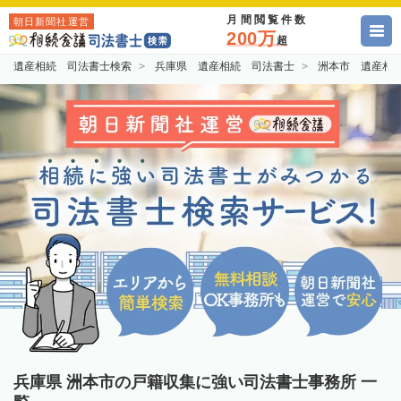
月間閲覧件数
朝日新聞社運営
200万
超
遺産相続 司法書士検索
兵庫県 遺産相続 司法書士
洲本市 遺産相
兵庫県 洲本市の戸籍収集に強い司法書士事務所 一