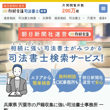
月間閲覧件数
朝日新聞社運営
200万
超
遺産相続 司法書士検索
兵庫県 遺産相続 司法書士
宍粟市 遺産相
兵庫県 宍粟市の戸籍収集に強い司法書士事務所 一