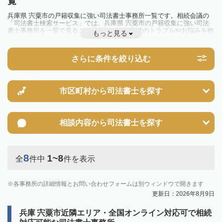
覧
兵庫県 宍粟市の戸籍収集に強い司法書士事務所一覧です。相続会議の
「司法書士検索サービス」では、兵庫県 宍粟市の戸籍収集に強い司法
書士事務所を一覧で見ることが出来ます。相続のトラブルやお悩みを抱
もっと見る
えている方は一度近隣の司法書士に相談してみましょう。
さらに条件を絞り込む
市区町村から
司法書士を探す
相談内容から
司法書士を探す
8
1~8
全
件中
件を表示
各事務所の詳細情報とお問い合わせフォームは別ウィンドウで開きます
更新日：2026年8月9日
兵庫 宍粟市近隣エリア・全国オンライン対応可で相続