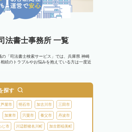
司法書士事務所 一覧
議の「司法書士検索サービス」では、兵庫県 神崎
。相続のトラブルやお悩みを抱えている方は一度近
を探す
芦屋市
明石市
加古川市
三田市
加東市
宍粟市
養父市
丹波市
わじ市
川辺郡猪名川町
加古郡稲美町