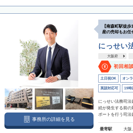
【南森町駅徒歩
産の売却もお任
にっせい
大阪府
初回相
土日祝OK
オンラ
英語対応可
19時
にっせい法務司法
続が発生する前の
ポートを行う司法書
事務所の詳細を見る
最寄駅
大阪