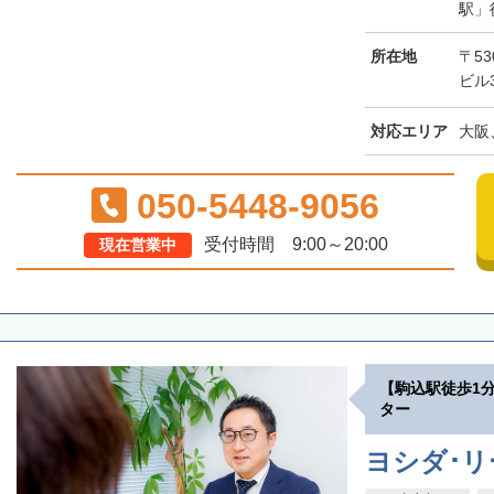
駅」
所在地
〒53
ビル
対応エリア
大阪
050-5448-9056
受付時間 9:00～20:00
現在営業中
【駒込駅徒歩1
ター
ヨシダ･