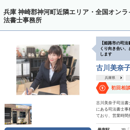
兵庫 神崎郡神河町近隣エリア・全国オン
法書士事務所
【姫路市の司法
くり向き合い、
します
古川美奈
兵庫県
初回相
古川美奈子司法書
にある司法書士事
ており、営業時間外
最寄駅
JR