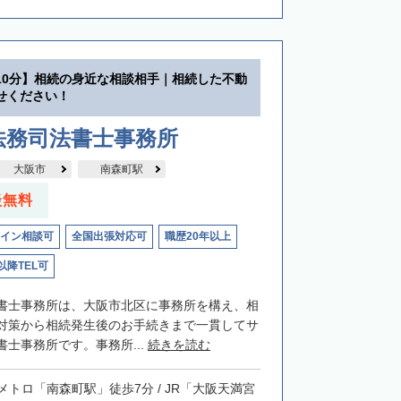
10分】相続の身近な相談相手｜相続した不動
せください！
法務司法書士事務所
大阪市
南森町駅
談無料
イン相談可
全国出張対応可
職歴20年以上
以降TEL可
書士事務所は、大阪市北区に事務所を構え、相
対策から相続発生後のお手続きまで一貫してサ
士事務所です。事務所...
続きを読む
メトロ「南森町駅」徒歩7分 / JR「大阪天満宮