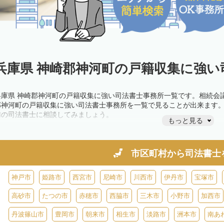
兵庫県 神崎郡神河町の戸籍収集に強い
兵庫県 神崎郡神河町の戸籍収集に強い司法書士事務所一覧です。相続会
郡神河町の戸籍収集に強い司法書士事務所を一覧で見ることが出来ます
隣の司法書士に相談してみましょう。
もっと見る
市区町村から
司法書士
神戸市
姫路市
西宮市
尼崎市
川西市
伊丹市
宝塚市
高砂市
たつの市
赤穂市
西脇市
三木市
小野市
加西市
丹波篠山市
豊岡市
朝来市
相生市
淡路市
洲本市
南あ