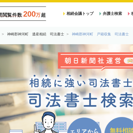
200
相続会議トップ
弁護士検索
間閲覧件数
万
超
神崎郡神河町 遺産相続 司法書士
神崎郡神河町 戸籍収集 司法書士