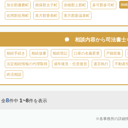
神崎
加古郡播磨町
揖保郡太子町
赤穂郡上郡町
多可郡多可町
佐用郡佐用町
美方郡香美町
美方郡新温泉町
相談内容から
司法書士
相続手続き
相続放棄
相続登記
口座の名義変更
戸籍収集
法定相続情報の代理取得
成年後見・任意後見
遺言執行
不動産
終活相談
8
1~8
全
件中
件を表示
各事務所の詳細