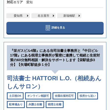
対応エリア
愛知
愛知県
名古屋市
新瑞橋駅
詳細を見る
『栄ガスビル4階』にある当司法書士事務所と『中日ビル
17階』にある税理士事務所が緊密に連携して相続と生前対
策の60分無料相談・解決をサポートします【栄駅徒歩3
分】【矢場町駅徒歩１分】
司法書士 HATTORI L.O.（相続あん
しんサロン）
土日祝OK
オンライン相談可
全国出張対応可
役所から近い
駐車場あり
弁護士在籍
税理士在籍