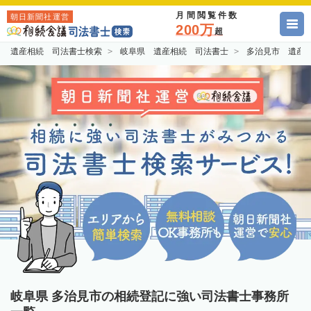
月間閲覧件数
朝日新聞社運営
200万
超
遺産相続 司法書士検索
岐阜県 遺産相続 司法書士
多治見市 遺産
岐阜県 多治見市の相続登記に強い司法書士事務所