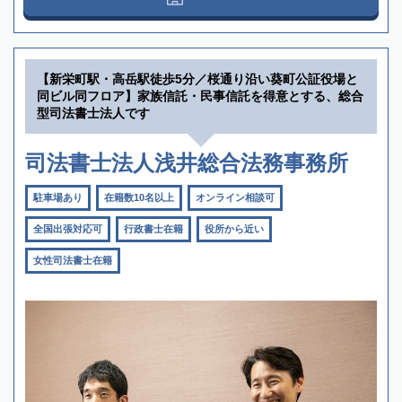
【新栄町駅・高岳駅徒歩5分／桜通り沿い葵町公証役場と
同ビル同フロア】家族信託・民事信託を得意とする、総合
型司法書士法人です
司法書士法人浅井総合法務事務所
駐車場あり
在籍数10名以上
オンライン相談可
全国出張対応可
行政書士在籍
役所から近い
女性司法書士在籍