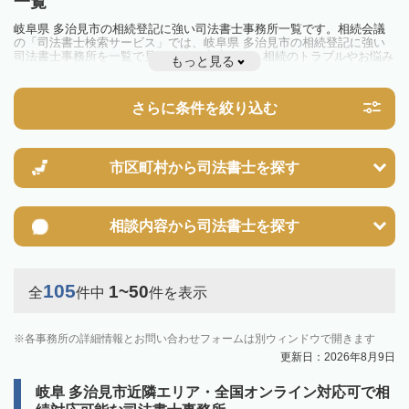
一覧
岐阜県 多治見市の相続登記に強い司法書士事務所一覧です。相続会議
の「司法書士検索サービス」では、岐阜県 多治見市の相続登記に強い
司法書士事務所を一覧で見ることが出来ます。相続のトラブルやお悩み
もっと見る
を抱えている方は一度近隣の司法書士に相談してみましょう。
2024年4月1日から相続登記が義務化されました。
不動産を相続した場合、相続を知った日から3年以内に登記しないと、
さらに条件を絞り込む
10万円以下の過料が科せられるため、速やかな手続きが必要です。義務
化前の相続も対象となるため注意しましょう。
相続登記は法律で定められており、司法書士に依頼すれば手間を省けま
す。その他の相続手続きも任せることが可能です。
また、義務化に伴い、相続人申告登記制度が創設されました。遺産分割
市区町村から
司法書士を探す
の話し合いがまとまらず登記できない場合は、この制度の活用を検討し
ましょう。司法書士への相談も可能です。
相談内容から
司法書士を探す
105
1~50
全
件中
件を表示
各事務所の詳細情報とお問い合わせフォームは別ウィンドウで開きます
更新日：2026年8月9日
岐阜 多治見市近隣エリア・全国オンライン対応可で相