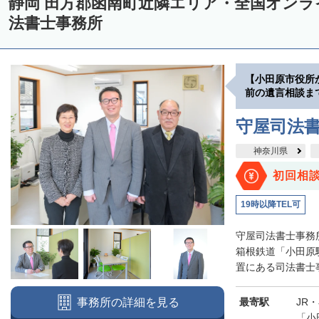
静岡 田方郡函南町近隣エリア・全国オン
法書士事務所
【小田原市役所
前の遺言相談ま
守屋司法
神奈川県
初回相
19時以降TEL可
守屋司法書士事務
箱根鉄道「小田原
置にある司法書士事
最寄駅
JR
事務所の詳細を見る
「小