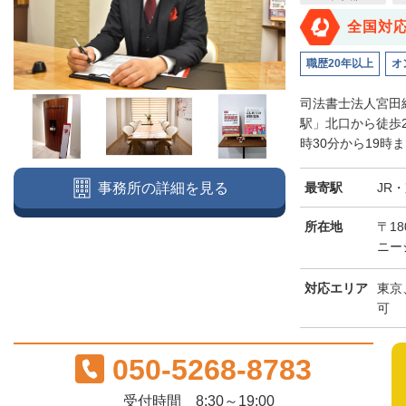
全国対
職歴20年以上
オ
司法書士法人宮田
駅」北口から徒歩
時30分から19時
最寄駅
JR
事務所の詳細を見る
所在地
〒18
ニー
対応エリア
東京
可
050-5268-8783
受付時間 8:30～19:00