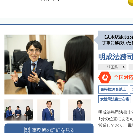
【志木駅徒歩1
丁寧に解決いた
明成法務司
埼玉県
全国対
在籍数10名以上
女性司法書士在籍
明成法務司法書士
1分の位置にある
営業しており、電話
事務所の詳細を見る