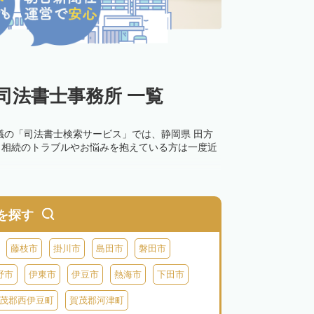
司法書士事務所 一覧
議の「司法書士検索サービス」では、静岡県 田方
。相続のトラブルやお悩みを抱えている方は一度近
0万円以下の過料が科せられるため、速やかな手続
す。その他の相続手続きも任せることが可能です。
を探す
の話し合いがまとまらず登記できない場合は、この
藤枝市
掛川市
島田市
磐田市
野市
伊東市
伊豆市
熱海市
下田市
茂郡西伊豆町
賀茂郡河津町