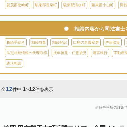
賀茂郡松崎町
駿東郡長泉町
駿東郡清水町
駿東郡小山町
周
相談内容から
司法書士
相続手続き
相続放棄
相続登記
口座の名義変更
戸籍収集
法定相続情報の代理取得
成年後見・任意後見
遺言執行
不動産
終活相談
12
1~12
全
件中
件を表示
各事務所の詳細