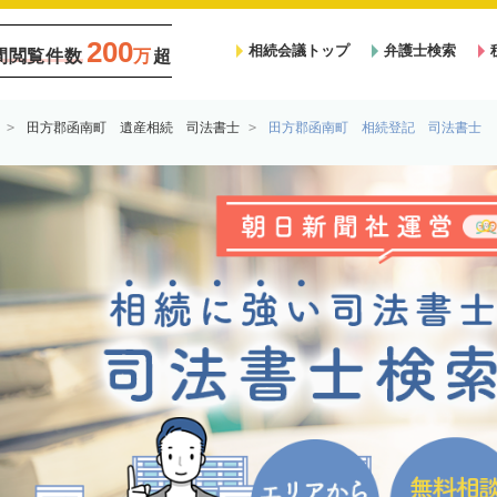
200
相続会議トップ
弁護士検索
間閲覧件数
万
超
田方郡函南町 遺産相続 司法書士
田方郡函南町 相続登記 司法書士