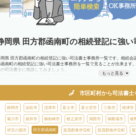
静岡県 田方郡函南町の相続登記に強い
静岡県 田方郡函南町の相続登記に強い司法書士事務所一覧です。相続会
郡函南町の相続登記に強い司法書士事務所を一覧で見ることが出来ます
隣の司法書士に相談してみましょう。
もっと見る
2024年4月1日から相続登記が義務化されました。
不動産を相続した場合、相続を知った日から3年以内に登記しないと、1
きが必要です。義務化前の相続も対象となるため注意しましょう。
相続登記は法律で定められており、司法書士に依頼すれば手間を省けま
市区町村から
司法書士
また、義務化に伴い、相続人申告登記制度が創設されました。遺産分割
制度の活用を検討しましょう。司法書士への相談も可能です。
静岡市
浜松市
沼津市
富士市
富士宮市
三島市
焼津市
菊川市
袋井市
御前崎市
牧之原市
湖西市
御殿場市
裾
田方郡函南町
伊豆の国市
賀茂郡東伊豆町
賀茂郡南伊豆町
賀