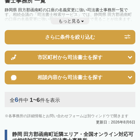
書士事務所 一覧
静岡県 田方郡函南町の口座の名義変更に強い司法書士事務所一覧で
す。相続会議の「司法書士検索サービス」では、静岡県 田方郡函南町
の口座の名義変更に強い司法書士事務所を一覧で見ることが出来ます。
もっと見る
相続のトラブルやお悩みを抱えている方は一度近隣の司法書士に相談し
てみましょう。
さらに条件を絞り込む
市区町村から
司法書士を探す
相談内容から
司法書士を探す
6
1~6
全
件中
件を表示
各事務所の詳細情報とお問い合わせフォームは別ウィンドウで開きます
更新日：2026年8月6日
静岡 田方郡函南町近隣エリア・全国オンライン対応可