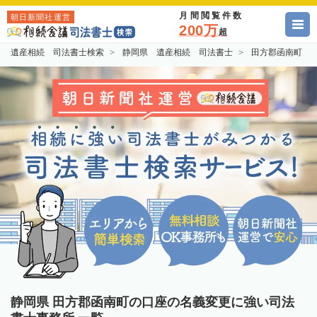
月間閲覧件数
朝日新聞社運営
200万
超
遺産相続 司法書士検索
静岡県 遺産相続 司法書士
田方郡函南町 
静岡県 田方郡函南町の口座の名義変更に強い司法