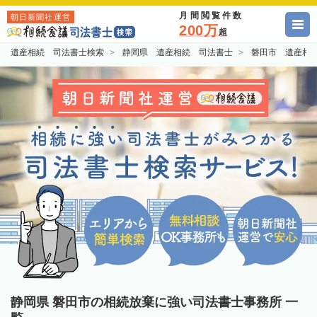
月間閲覧件数
朝日新聞社運営
200万
超
遺産相続 司法書士検索
静岡県 遺産相続 司法書士
磐田市 遺産相
静岡県 磐田市の相続放棄に強い司法書士事務所 一