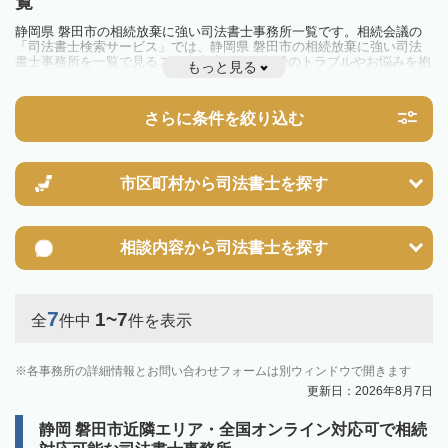
覧
静岡県 磐田市の相続放棄に強い司法書士事務所一覧です。相続会議の
「司法書士検索サービス」では、静岡県 磐田市の相続放棄に強い司法
書士事務所を一覧で見ることが出来ます。相続のトラブルやお悩みを抱
もっと見る
えている方は一度近隣の司法書士に相談してみましょう。
さらに条件を絞り込む
市区町村から
司法書士を探す
相談内容から
司法書士を探す
7
1~7
全
件中
件を表示
各事務所の詳細情報とお問い合わせフォームは別ウィンドウで開きます
更新日：2026年8月7日
静岡 磐田市近隣エリア・全国オンライン対応可で相続