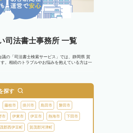
い司法書士事務所 一覧
会議の「司法書士検索サービス」では、静岡県 賀
ます。相続のトラブルやお悩みを抱えている方は一
を探す
藤枝市
掛川市
島田市
磐田市
野市
伊東市
伊豆市
熱海市
下田市
茂郡西伊豆町
賀茂郡河津町