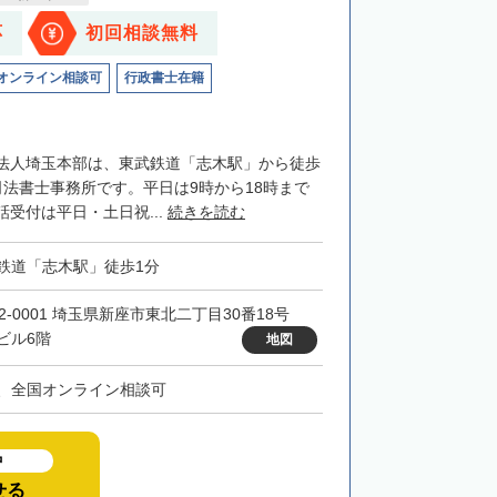
応
初回相談無料
オンライン相談可
行政書士在籍
法人埼玉本部は、東武鉄道「志木駅」から徒歩
司法書士事務所です。平日は9時から18時まで
受付は平日・土日祝...
続きを読む
鉄道「志木駅」徒歩1分
52-0001 埼玉県新座市東北二丁目30番18号
ビル6階
地図
、全国オンライン相談可
中
せる