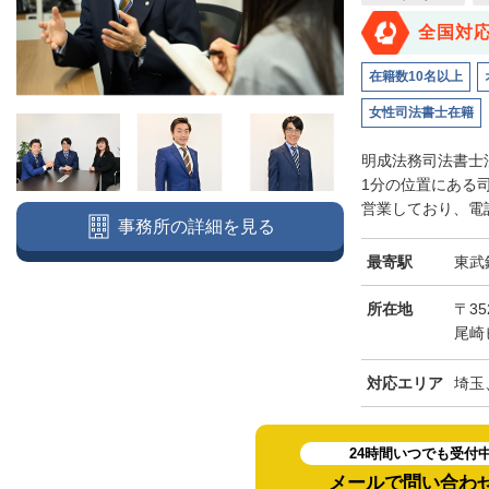
全国対
在籍数10名以上
女性司法書士在籍
明成法務司法書士
1分の位置にある
営業しており、電話
事務所の詳細を見る
最寄駅
東武
所在地
〒3
尾崎
対応エリア
埼玉
24時間いつでも受付
メールで問い合わ