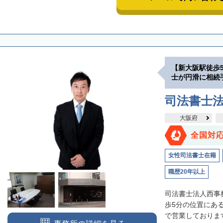
【新大阪駅徒歩
士が円滑に相続
司法書士
大阪府
全国対
女性司法書士在籍
職歴20年以上
司法書士法人西事
歩5分の位置にあ
で営業しております