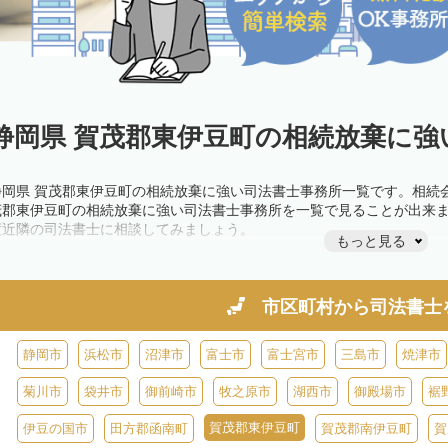
静岡県 賀茂郡東伊豆町の相続放棄に強
静岡県 賀茂郡東伊豆町の相続放棄に強い司法書士事務所一覧です。相続
茂郡東伊豆町の相続放棄に強い司法書士事務所を一覧で見ることが出来
度近隣の司法書士に相談してみましょう。
もっと見る
市区町村から
司法書士
静岡市
浜松市
沼津市
富士市
富士宮市
三島市
焼津市
菊川市
袋井市
御前崎市
牧之原市
湖西市
御殿場市
裾
賀茂郡東伊豆町
伊豆の国市
田方郡函南町
賀茂郡南伊豆町
賀