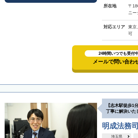
所在地
〒18
ニー
対応エリア
東京
可
24時間いつでも受付
メールで問い合わ
【志木駅徒歩1
丁寧に解決いた
明成法務司
埼玉県