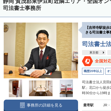
静岡 賀茂郡東伊豆町近隣エリア・全国オ
司法書士事務所
【吉祥寺駅徒歩
きる司法書士事
司法書士
東京都
全国対
職歴20年以上
オ
司法書士法人宮田
駅」北口から徒歩
時30分から19時
最寄駅
JR
事務所の詳細を見る