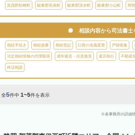
賀茂郡松崎町
駿東郡長泉町
駿東郡清水町
駿東郡小山町
周
相談内容から
司法書士
相続手続き
相続放棄
相続登記
口座の名義変更
戸籍収集
法定相続情報の代理取得
成年後見・任意後見
遺言執行
不動産
終活相談
5
1~5
全
件中
件を表示
各事務所の詳細