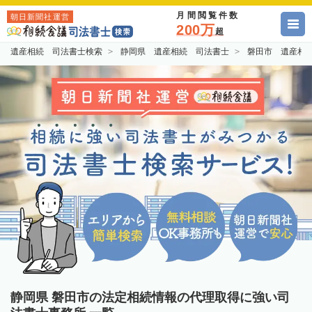
月間閲覧件数
朝日新聞社運営
200万
超
遺産相続 司法書士検索
静岡県 遺産相続 司法書士
磐田市 遺産相
静岡県 磐田市の法定相続情報の代理取得に強い司