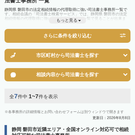
法書士事務所 一覧
静岡県 磐田市の法定相続情報の代理取得に強い司法書士事務所一覧で
す。相続会議の「司法書士検索サービス」では、静岡県 磐田市の法定
相続情報の代理取得に強い司法書士事務所を一覧で見ることが出来ま
もっと見る
す。相続のトラブルやお悩みを抱えている方は一度近隣の司法書士に相
談してみましょう。
さらに条件を絞り込む
市区町村から
司法書士を探す
相談内容から
司法書士を探す
7
1~7
全
件中
件を表示
各事務所の詳細情報とお問い合わせフォームは別ウィンドウで開きます
更新日：2026年8月8日
静岡 磐田市近隣エリア・全国オンライン対応可で相続