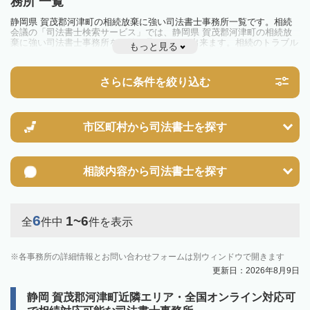
務所 一覧
静岡県 賀茂郡河津町の相続放棄に強い司法書士事務所一覧です。相続
会議の「司法書士検索サービス」では、静岡県 賀茂郡河津町の相続放
棄に強い司法書士事務所を一覧で見ることが出来ます。相続のトラブル
もっと見る
やお悩みを抱えている方は一度近隣の司法書士に相談してみましょう。
さらに条件を絞り込む
市区町村から
司法書士を探す
相談内容から
司法書士を探す
6
1~6
全
件中
件を表示
各事務所の詳細情報とお問い合わせフォームは別ウィンドウで開きます
更新日：2026年8月9日
静岡 賀茂郡河津町近隣エリア・全国オンライン対応可