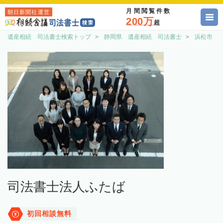
月間閲覧件数
朝日新聞社運営
200万
超
遺産相続 司法書士検索トップ
静岡県 遺産相続 司法書士
浜松市 
司法書士法人ふたば
初回相談無料