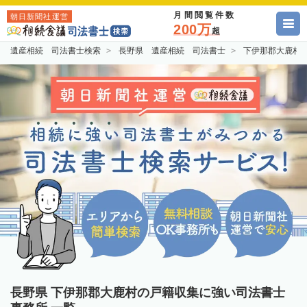
月間閲覧件数
朝日新聞社運営
200万
超
遺産相続 司法書士検索
長野県 遺産相続 司法書士
下伊那郡大鹿村
長野県 下伊那郡大鹿村の戸籍収集に強い司法書士