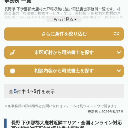
事務所 一覧
長野県 下伊那郡大鹿村の戸籍収集に強い司法書士事務所一覧です。相
続会議の「司法書士検索サービス」では、長野県 下伊那郡大鹿村の戸
籍収集に強い司法書士事務所を一覧で見ることが出来ます。相続のトラ
もっと見る
ブルやお悩みを抱えている方は一度近隣の司法書士に相談してみましょ
う。
さらに条件を絞り込む
市区町村から
司法書士を探す
相談内容から
司法書士を探す
5
1~5
全
件中
件を表示
各事務所の詳細情報とお問い合わせフォームは別ウィンドウで開きます
更新日：2026年8月7日
長野 下伊那郡大鹿村近隣エリア・全国オンライン対応