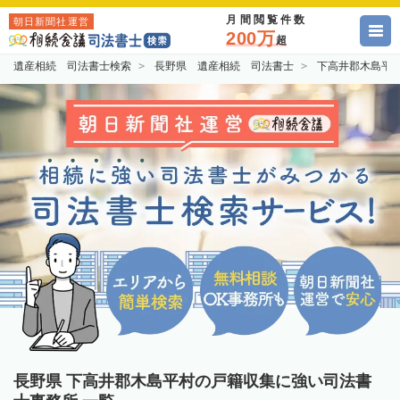
月間閲覧件数
朝日新聞社運営
200万
超
遺産相続 司法書士検索
長野県 遺産相続 司法書士
下高井郡木島平
長野県 下高井郡木島平村の戸籍収集に強い司法書