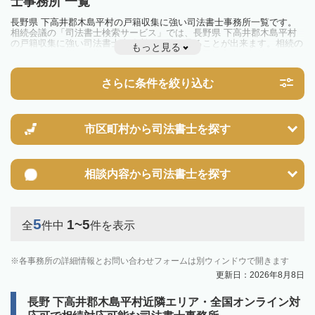
士事務所 一覧
長野県 下高井郡木島平村の戸籍収集に強い司法書士事務所一覧です。
相続会議の「司法書士検索サービス」では、長野県 下高井郡木島平村
の戸籍収集に強い司法書士事務所を一覧で見ることが出来ます。相続の
もっと見る
トラブルやお悩みを抱えている方は一度近隣の司法書士に相談してみま
しょう。
さらに条件を絞り込む
市区町村から
司法書士を探す
相談内容から
司法書士を探す
5
1~5
全
件中
件を表示
各事務所の詳細情報とお問い合わせフォームは別ウィンドウで開きます
更新日：2026年8月8日
長野 下高井郡木島平村近隣エリア・全国オンライン対