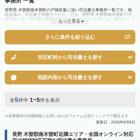
事務所 一覧
長野県 木曽郡南木曽町の戸籍収集に強い司法書士事務所一覧です。相
続会議の「司法書士検索サービス」では、長野県 木曽郡南木曽町の戸
籍収集に強い司法書士事務所を一覧で見ることが出来ます。相続のトラ
もっと見る
ブルやお悩みを抱えている方は一度近隣の司法書士に相談してみましょ
う。
さらに条件を絞り込む
市区町村から
司法書士を探す
相談内容から
司法書士を探す
5
1~5
全
件中
件を表示
各事務所の詳細情報とお問い合わせフォームは別ウィンドウで開きます
更新日：2026年8月8日
長野 木曽郡南木曽町近隣エリア・全国オンライン対応