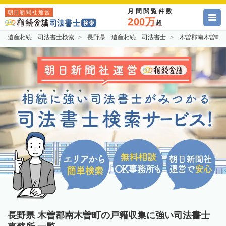
月間閲覧件数
朝日新聞社運営
200万
超
遺産相続 司法書士検索
長野県 遺産相続 司法書士
木曽郡南木曽町
長野県 木曽郡南木曽町の戸籍収集に強い司法書士